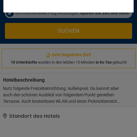
Ich möchte einen Flug hinzufügen
Sparen Sie Zeit und Geld!
SUCHEN
Sehr begehrtes Ziel!
10 Unterkünfte
wurden in den letzten 15 Minuten
in Ko Tao
gebucht
Hotelbeschreibung
Nutz folgende Freizeiteinrichtung: Außenpool. Du kannst aber
auch den schönen Ausblick von folgendem Punkt genießen:
Terrasse. Auch kostenloses WLAN und einen Picknickbereich
bietet dieses Apartment.. Vor Ort gibt es Folgendes: Parken ohne
Service (kostenlos)..
Standort des Hotels