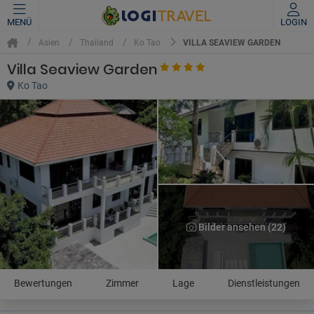
MENÜ
LOGIN
VILLA SEAVIEW GARDEN
Asien
Thailand
Ko Tao
Villa Seaview Garden
Ko Tao
Bilder ansehen (22)
Bewertungen
Zimmer
Lage
Dienstleistungen