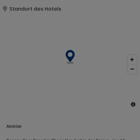
bietet, gehören zudem kostenloses WLAN, Unterstützung bei der
Tourenplanung/beim Ticketerwerb und ein Picknickbereich. Mit
Standort des Hotels
dem kostenfreien Shuttle in die Umgebung, der in einem Umkreis
von 10 km fährt, erreichen Sie bequem zahlreiche Attraktionen..
Zum Angebot gehören ein Limousinenservice, ein
Textilreinigungsservice und eine rund um die Uhr besetzte
Rezeption. Der Flughafentransfer (rund um die Uhr) ist
kostenpflichtig; außerdem gibt es vor Ort Folgendes: Parken ohne
Service (kostenlos)..
Anreise