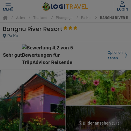
MENÜ
LOGIN
BANGNU RIVER RE
Asien
Thailand
Phangnga
Pa Ko
Bangnu River Resort
Pa Ko
Optionen
Sehr gut
sehen
Bilder ansehen (31)