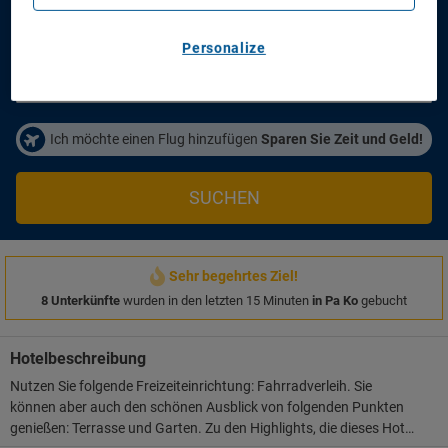
Anreisetag
Abreisetag
21/08/2026
23/08/2026
Personalize
Personen/Zimmer
1
Zimmer
,
2
Erwachsene
Ich möchte einen Flug hinzufügen
Sparen Sie Zeit und Geld!
SUCHEN
Sehr begehrtes Ziel!
8 Unterkünfte
wurden in den letzten 15 Minuten
in Pa Ko
gebucht
Hotelbeschreibung
Nutzen Sie folgende Freizeiteinrichtung: Fahrradverleih. Sie
können aber auch den schönen Ausblick von folgenden Punkten
genießen: Terrasse und Garten. Zu den Highlights, die dieses Hotel