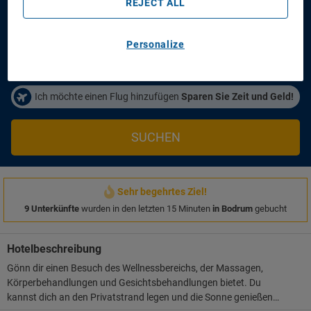
REJECT ALL
Anreisetag
Abreisetag
21/08/2026
23/08/2026
Personalize
Personen/Zimmer
1
Zimmer
,
2
Erwachsene
Ich möchte einen Flug hinzufügen
Sparen Sie Zeit und Geld!
SUCHEN
Sehr begehrtes Ziel!
9 Unterkünfte
wurden in den letzten 15 Minuten
in Bodrum
gebucht
Hotelbeschreibung
Gönn dir einen Besuch des Wellnessbereichs, der Massagen,
Körperbehandlungen und Gesichtsbehandlungen bietet. Du
kannst dich an den Privatstrand legen und die Sonne genießen