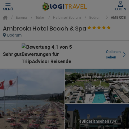
MENÜ
LOGIN
AMBROSIA 
Europa
Türkei
Halbinsel Bodrum
Bodrum
Ambrosia Hotel Beach & Spa
Bodrum
Optionen
Sehr gut
sehen
Bilder ansehen (34)