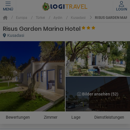
MENÜ
LOGIN
RISUS GARDEN MARI
Europa
Türkei
Aydin
Kusadasi
Risus Garden Marina Hotel
Kusadasi
Bilder ansehen (52)
Bewertungen
Zimmer
Lage
Dienstleistungen