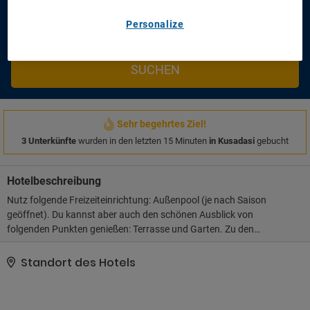
Personalize
Ich möchte einen Flug hinzufügen
Sparen Sie Zeit und Geld!
SUCHEN
Sehr begehrtes Ziel!
3 Unterkünfte
wurden in den letzten 15 Minuten
in Kusadasi
gebucht
Hotelbeschreibung
Nutz folgende Freizeiteinrichtung: Außenpool (je nach Saison
geöffnet). Du kannst aber auch den schönen Ausblick von
folgenden Punkten genießen: Terrasse und Garten. Zu den
Highlights gehören auch kostenloses WLAN und ein Concierge-
Service.. Zum Angebot gehören ein Textilreinigungsservice, eine
Standort des Hotels
rund um die Uhr besetzte Rezeption und mehrsprachiges
Personal. Der Flughafentransfer (rund um die Uhr) ist
kostenpflichtig; außerdem gibt es vor Ort Folgendes: Parken ohne