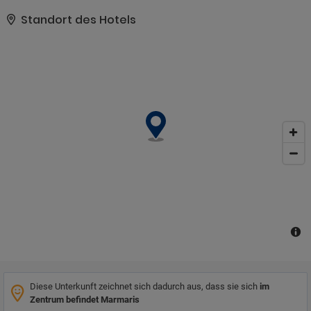
Bergen und dem ewigen Blau des Mittelmeers umgeben. Das
Stadtzentrum von Içmeler ist nur wenige Schritte entfernt und die
Standort des Hotels
Stadt Marmaris liegt in einer Entfernung von ca. 7km.Das
komplett renovierte Hotel verfügt über ein stilvolles, modernes
Design und viele der Zimmer bieten einen herrlichen Meerblick.
Gäste können sich am Pool oder im Wellnesscenter mit Sauna und
Türkischem Bad entspannen oder Peelings und
Ayurvedabehandlungen genießen. Für aktive Gäste stehen ein
Fitnesscenter sowie Sportmöglichkeiten wie Tauchen zur
Verfügung. Das Hauptrestaurant bietet einen Innen- und
Außenbereich mit herrlichem Meerblick und das À-la-carte-
Restaurant sorgt für ein unvergessliches Gourmet-Erlebnis. Ein
perfekter Ort für einen Strandurlaub in der schönen Natur.
Diese Unterkunft zeichnet sich dadurch aus, dass sie sich
im
Zentrum befindet Marmaris