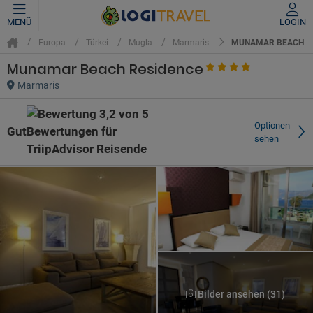
MENÜ
LOGIN
MUNAMAR BEACH R
Europa
Türkei
Mugla
Marmaris
Munamar Beach Residence
Marmaris
Optionen
Gut
sehen
Bilder ansehen (31)