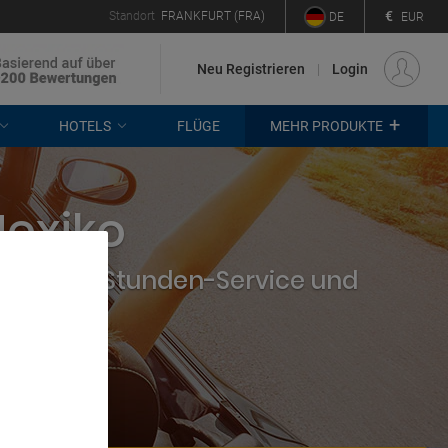
€
Standort
FRANKFURT (FRA)
DE
EUR
Neu Registrieren
Login
+
HOTELS
FLÜGE
MEHR PRODUKTE
Mexiko
hmen, 24-Stunden-Service und
. Store
rtising and