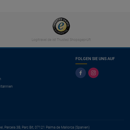
Logitravel.de ist Trusted Shopsgeprüft
FOLGEN SIE UNS AUF
n
itannien
vel, Parcela 3B, Parc Bit, 07121 Palma de Mallorca (Spanien)