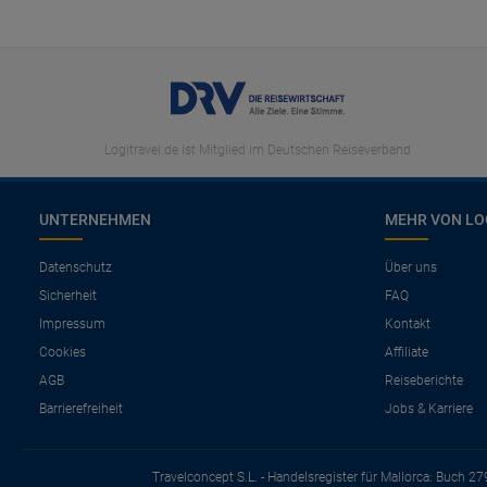
Logitravel.de ist Mitglied im Deutschen Reiseverband
UNTERNEHMEN
MEHR VON LO
Datenschutz
Über uns
Sicherheit
FAQ
Impressum
Kontakt
Cookies
Affiliate
AGB
Reiseberichte
Barrierefreiheit
Jobs & Karriere
Travelconcept S.L. - Handelsregister für Mallorca: Buch 27