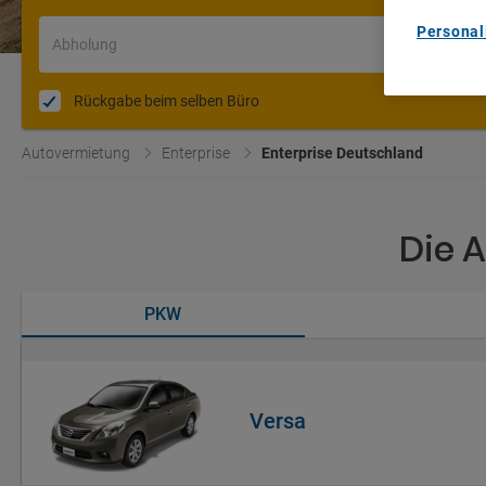
Personal
Abholung
Rückgabe beim selben Büro
Autovermietung
Enterprise
Enterprise Deutschland
Die A
PKW
Versa