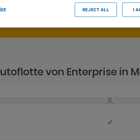
ize
Datum und Uhrzeit der Abholung
REJECT ALL
I 
utoflotte von Enterprise in 