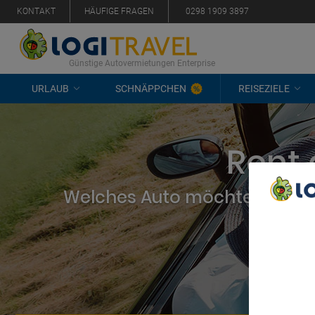
KONTAKT
HÄUFIGE FRAGEN
0298 1909 3897
Günstige Autovermietungen Enterprise
URLAUB
SCHNÄPPCHEN
REISEZIELE
Rent 
Welches Auto möchten Sie mi
We Care A
We and ou
Use precis
and/or acc
content m
List of Pa