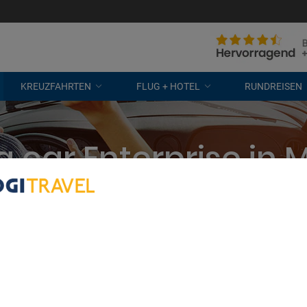
KREUZFAHRTEN
FLUG + HOTEL
RUNDREISEN
a car Enterprise in 
eten? Wir vergleichen alle Unterne
kostenlose Stornierung
bout Your Privacy
r partners process data to provide:
e geolocation data. Actively scan device characteristics for identification
ess information on a device. Personalised advertising and content, adve
easurement, audience research and services development.
rtners (vendors)