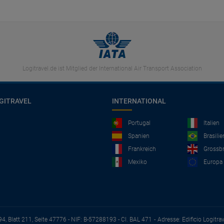
Logitravel.de ist Mitglied der International Air Transport Association
GITRAVEL
INTERNATIONAL
Portugal
Italien
Spanien
Brasilie
Frankreich
Grossbr
Mexiko
Europa
94, Blatt 211, Seite 47776 - NIF: B-57288193 - CI. BAL 471
Adresse: Edificio Logitra