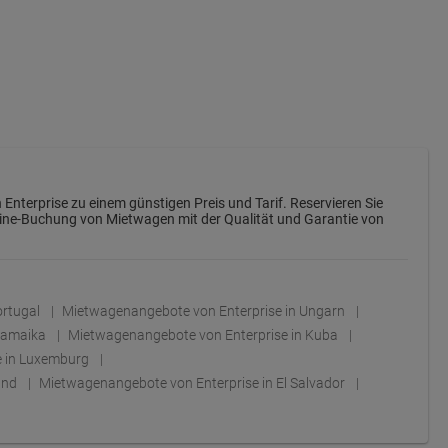
n Enterprise zu einem günstigen Preis und Tarif. Reservieren Sie
nline-Buchung von Mietwagen mit der Qualität und Garantie von
ortugal
Mietwagenangebote von Enterprise in Ungarn
 Jamaika
Mietwagenangebote von Enterprise in Kuba
e in Luxemburg
land
Mietwagenangebote von Enterprise in El Salvador