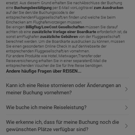
ersetzt. Aus diesem Grund erhalten Sie nachAbschluss der Buchung
eine
Buchungsbestätigung
per E-Mail vonLogitravel
zum Ausdrucken
auf der Sie den/die Buchungscode/s der
entsprechendenFluggesellschaft/en finden und welche Sie beim
Einchecken am Flughafenvorzeigen müssen.
Bei einigen
Billigflug/LowCost Gesellschaften
müssen Sie darauf
achten ob eine
zusätzliche Vorlage einer Boardkarte
erforderlich ist, da
sonst amFlughafen
zusätzliche Gebühren
von der Fluggesellschaft
berechnet werden. Um die Boardkarte ausdrucken zu können, müssen
Sie einen gesonderten Online Check In auf derWebseite der
entsprechenden Fluggesellschaft/en vornehmen.
Für andere Produkte wie Hotel, Mietwagen,Transfer oder
Reiseversicherung erhalten Sie in einer separatenE-Mail die
entsprechenden Voucher die Sie für Ihre Reise benötigen.
Andere häufige Fragen über REISEN...
Kann ich eine Reise stornieren oder Änderungen an
meiner Buchung vornehmen?
Wie buche ich meine Reiseleistung?
Wie erkenne ich, dass für meine Buchung noch die
gewünschten Plätze verfügbar sind?