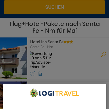
SUCHEN
Flug+Hotel-Pakete nach Santa
Fe - Nm für Mai
Hotel Inn Santa Fe
Santa Fe - Nm
Eldorado Hotel & Spa
Santa Fe - Nm
We Care About Your Privacy
We and our partners process data to provide: