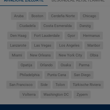
ÄHNLICHE ZIELORTE
BESONDERE REISETERMINE
Aruba
Boston
Cerdeña Norte
Chicago
Ciudadela
Costa Esmeralda
Danzig
Den Haag
Fort Lauderdale
Gyor
Hermanus
Lanzarote
Las Vegas
Los Angeles
Maribor
Miami
New Orleans
New York City
Olbia
Opatija
Orlando
Osaka
Parma
Philadelphia
Punta Cana
San Diego
San Francisco
Side
Tolon
Türkische Riviera
Volterra
Washington DC
Zypern