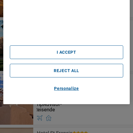
Use precise geolocation data. Actively scan device
characteristics for identification. Store and/or access
information on a device. Personalised advertising and
content, advertising and content measurement, audience
Hotel Glorieta
research and services development.
Santa Fe - Nm
List of Partners (vendors)
I ACCEPT
REJECT ALL
Worldmark Santa Fe
Santa Fe - Nm
Personalize