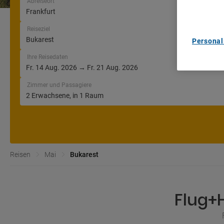
Abreiseort
List of Pa
Reiseziel
Personal
Ihre Reisedaten
Zimmer und Passagiere
Reisen
Mai
Bukarest
Flug+