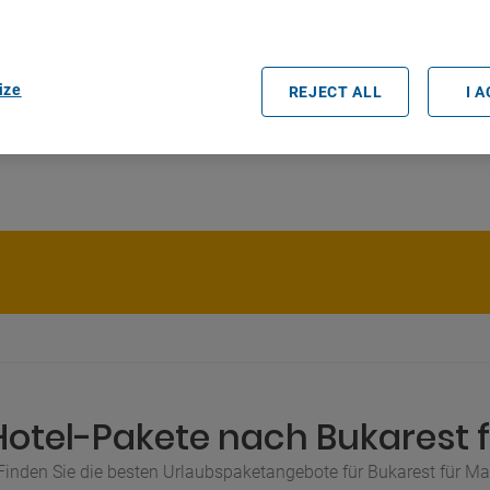
rtners (vendors)
ize
REJECT ALL
I 
Hotel-Pakete nach Bukarest f
Finden Sie die besten Urlaubspaketangebote für Bukarest für Ma