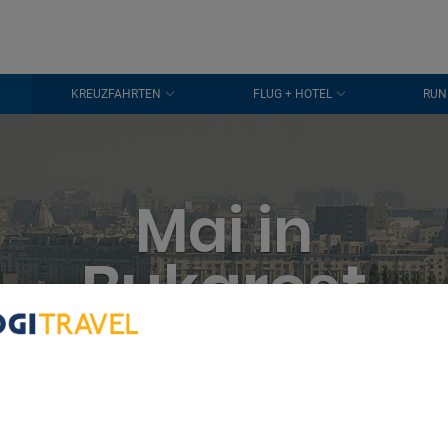
KREUZFAHRTEN
FLUG + HOTEL
RUN
Mai in
Bukarest
bout Your Privacy
r partners process data to provide:
e geolocation data. Actively scan device characteristics for identification
ess information on a device. Personalised advertising and content, adve
easurement, audience research and services development.