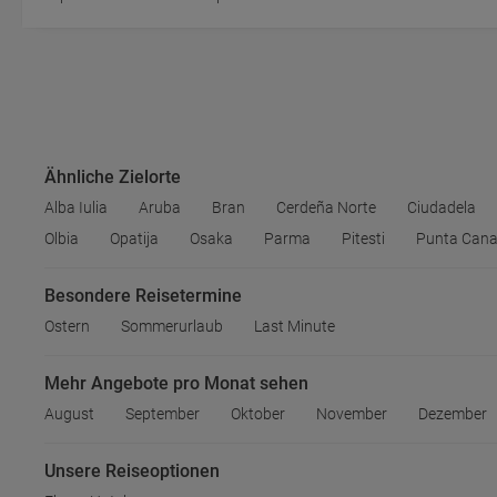
Ähnliche Zielorte
Alba Iulia
Aruba
Bran
Cerdeña Norte
Ciudadela
Olbia
Opatija
Osaka
Parma
Pitesti
Punta Can
Besondere Reisetermine
Ostern
Sommerurlaub
Last Minute
Mehr Angebote pro Monat sehen
August
September
Oktober
November
Dezember
Unsere Reiseoptionen