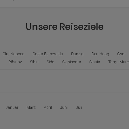
Unsere Reiseziele
Cluj-Napoca
Costa Esmeralda
Danzig
Den Haag
Gyor
a
Râșnov
Sibiu
Side
Sighisoara
Sinaia
Targu Mure
Januar
März
April
Juni
Juli