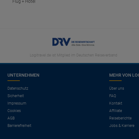
Flug + Hotel
Logitravel.de ist Mitglied im Deutschen Reiseverband
UNTERNEHMEN
MEHR VON LO
Datenschutz
Über uns
Sicherheit
FAQ
Impressum
Kontakt
Cookies
Affiliate
AGB
Reiseberichte
Barrierefreiheit
Jobs & Karriere