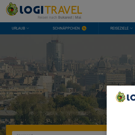
KONTAKT
HÄUFIGE FRAGEN
0298 1909 3897
Reisen nach
Bukarest
|
Mai
.
URLAUB
SCHNÄPPCHEN
REISEZIELE
We Care A
We and ou
Use precis
and/or acc
content m