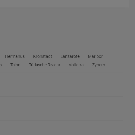
Hermanus
Kronstadt
Lanzarote
Maribor
s
Tolon
Türkische Riviera
Volterra
Zypern