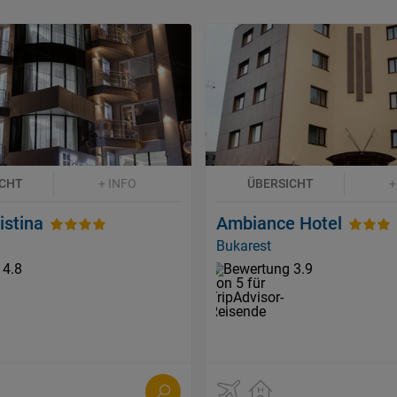
ICHT
+ INFO
ÜBERSICHT
+
istina
Ambiance Hotel
Bukarest