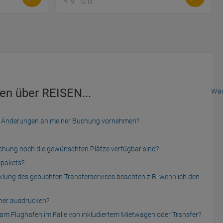
en über REISEN...
Was
der Änderungen an meiner Buchung vornehmen?
uchung noch die gewünschten Plätze verfügbar sind?
epakets?
cklung des gebuchten Transferservices beachten z.B. wenn ich den
cher ausdrucken?
am Flughafen im Falle von inkludiertem Mietwagen oder Transfer?