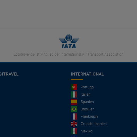
Logitravel.de ist Mitglied der International Air Transport Association
GITRAVEL
INTERNATIONAL
Portugal
Italien
Spanien
Brasilien
Frankreich
Grossbritannien
Mexiko