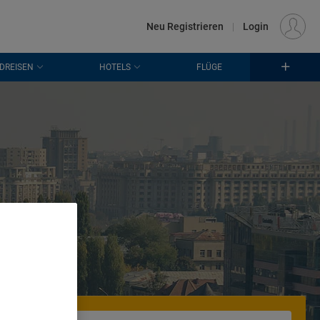
€
Standort
FRANKFURT (FRA)
DE
EUR
Neu Registrieren
|
Login
DREISEN
HOTELS
FLÜGE
. Store
rtising and