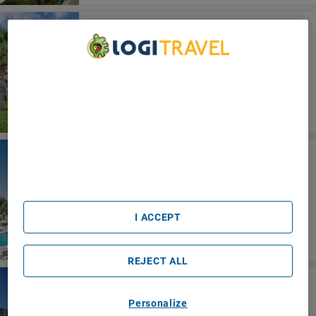
MarisMare Apartments
Ayia Napa
We Care About Your Privacy
We and our partners process data to provide:
Use precise geolocation data. Actively scan device
characteristics for identification. Store and/or access
information on a device. Personalised advertising and
content, advertising and content measurement, audience
Tsokkos Gardens Hotel
research and services development.
Ayia Napa
List of Partners (vendors)
I ACCEPT
REJECT ALL
Okeanos Beach Boutique Hotel
Ayia Napa
Personalize