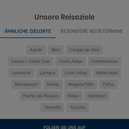
Unsere Reiseziele
ÄHNLICHE ZIELORTE
BESONDERE REISETERMINE
Agadir
Bern
Cangas de Onis
Canico / Santa Cruz
Costa Adeje
Fuerteventura
Lanzarote
Larnaca
Loire Valley
Mahé Insel
Marrakesch
Miami
Niagara Fälle
Pafos
Puerto del Rosario
Rabat
Sardinien
Teneriffa
Toronto
FOLGEN SIE UNS AUF