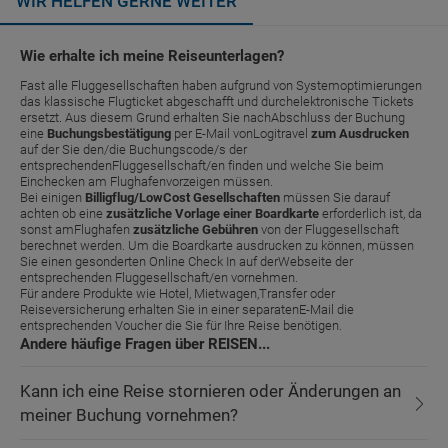
WIR HELFEN GERNE WEITER
Wie erhalte ich meine Reiseunterlagen?
Fast alle Fluggesellschaften haben aufgrund von Systemoptimierungen
das klassische Flugticket abgeschafft und durchelektronische Tickets
ersetzt. Aus diesem Grund erhalten Sie nachAbschluss der Buchung
eine
Buchungsbestätigung
per E-Mail vonLogitravel
zum Ausdrucken
auf der Sie den/die Buchungscode/s der
entsprechendenFluggesellschaft/en finden und welche Sie beim
Einchecken am Flughafenvorzeigen müssen.
Bei einigen
Billigflug/LowCost Gesellschaften
müssen Sie darauf
achten ob eine
zusätzliche Vorlage einer Boardkarte
erforderlich ist, da
sonst amFlughafen
zusätzliche Gebühren
von der Fluggesellschaft
berechnet werden. Um die Boardkarte ausdrucken zu können, müssen
Sie einen gesonderten Online Check In auf derWebseite der
entsprechenden Fluggesellschaft/en vornehmen.
Für andere Produkte wie Hotel, Mietwagen,Transfer oder
Reiseversicherung erhalten Sie in einer separatenE-Mail die
entsprechenden Voucher die Sie für Ihre Reise benötigen.
Andere häufige Fragen über REISEN...
Kann ich eine Reise stornieren oder Änderungen an
meiner Buchung vornehmen?