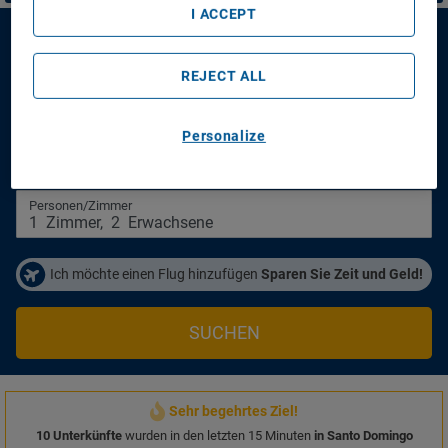
I ACCEPT
Novus Plaza Hodelpa
REJECT ALL
Novus Plaza Hodelpa
Personalize
Anreisetag
Abreisetag
14/08/2026
16/08/2026
Personen/Zimmer
1
Zimmer
,
2
Erwachsene
Ich möchte einen Flug hinzufügen
Sparen Sie Zeit und Geld!
SUCHEN
Sehr begehrtes Ziel!
10 Unterkünfte
wurden in den letzten 15 Minuten
in Santo Domingo