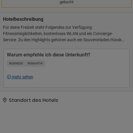
gebucht
Hotelbeschreibung
Für deine Freizeit steht Folgendes zur Verfügung:
Fitnessmöglichkeiten, kostenloses WLAN und ein Concierge-
Service. Zu den Highlights gehören auch ein Souvenirladen/Kiosk
und ein Fernseher im öffentlichen Bereich. Nahe gelegene
Attraktionen zu erreichen ist dank des Shuttles (gegen Gebühr) ein
Warum empfehle ich diese Unterkunft?
Kinderspiel.. Zum Angebot gehören ein Textilreinigungsservice,
BUSINESS
ROMANTIK
eine rund um die Uhr besetzte Rezeption und mehrsprachiges
Personal..
mehr sehen
Standort des Hotels