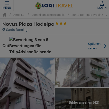
MENÜ
LOGIN
Amerika
Dominikanische Republik
Santo Domingo Provinz
Novus Plaza Hodelpa
Santo Domingo
Optionen
Gut
sehen
Bilder ansehen (42)