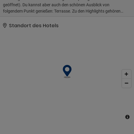
geöffnet). Du kannst aber auch den schönen Ausblick von
folgendem Punkt genießen: Terrasse. Zu den Highlights gehören
auch kostenloses WLAN und ein Fernseher im öffentlichen
Bereich.. Zum Angebot gehören ein Express-Check-in, ein Express-
Standort des Hotels
Check-out und ein Textilreinigungsservice..