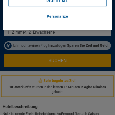
Mare Hotel Apartments
REJECT ALL
Anreisetag
Abreisetag
Personalize
14/08/2026
16/08/2026
Personen/Zimmer
1
Zimmer
,
2
Erwachsene
Ich möchte einen Flug hinzufügen
Sparen Sie Zeit und Geld!
SUCHEN
Sehr begehrtes Ziel!
10 Unterkünfte
wurden in den letzten 15 Minuten
in Agios Nikolaos
gebucht
Hotelbeschreibung
Nutz folgende Freizeiteinrichtung: Außenpool (je nach Saison