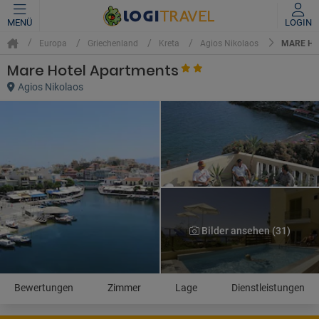
MENÜ
LOGIN
MARE HO
Europa
Griechenland
Kreta
Agios Nikolaos
Mare Hotel Apartments
Agios Nikolaos
Bilder ansehen (31)
Bewertungen
Zimmer
Lage
Dienstleistungen