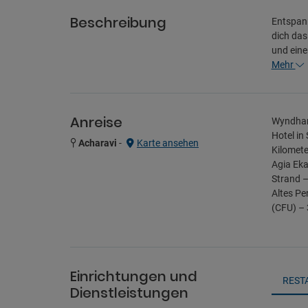
Beschreibung
Entspann
dich das
und eine
Mehr
Anreise
Wyndham 
Hotel in
Acharavi
-
Karte ansehen
Kilomete
Agia Eka
Strand –
Altes Pe
(CFU) – 
Einrichtungen und
REST
Dienstleistungen