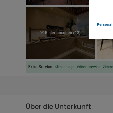
content m
List of Pa
Personal
Bilder ansehen (12)
Extra Service:
Klimaanlage
Wäscheservice
Zimm
Über die Unterkunft