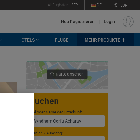
€
Abflughafen
BER
DE
EUR
Neu Registrieren
|
Login
HOTELS
FLÜGE
MEHR PRODUKTE
Karte ansehen
Suchen
Ziel oder Name der Unterkunft
. Store
Anreise / Ausgang:
rtising and