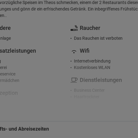
 vorzügliche Speisen im Theos schmecken, einem der 2 Restaurants dieses
nges und gönn dir ein erfrischendes Getränk. Ein inbegriffenes Frühstüc
en..
dere
Raucher
nlage
Das Rauchen ist verboten
satzleistungen
Wifi
g
Internetverbindung
erei
Kostenloses WLAN
service
Dienstleistungen
rmädchen
Business Center
zeption
Haartrockner
nden-Rezeption
Safe
rge-Service
Saisonbedingt geöffneter Außenp
Öffentliches Bad
terhaltung
Bars
ts- und Abreisezeiten
fte im Hotel