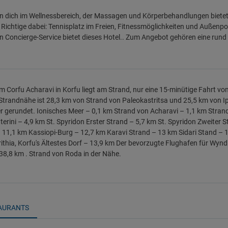
 dich im Wellnessbereich, der Massagen und Körperbehandlungen bietet. S
 Richtige dabei: Tennisplatz im Freien, Fitnessmöglichkeiten und Außenp
n Concierge-Service bietet dieses Hotel.. Zum Angebot gehören eine rund
Corfu Acharavi in Korfu liegt am Strand, nur eine 15-minütige Fahrt vo
 Strandnähe ist 28,3 km von Strand von Paleokastritsa und 25,5 km von I
r gerundet. Ionisches Meer – 0,1 km Strand von Acharavi – 1,1 km Stran
terini – 4,9 km St. Spyridon Erster Strand – 5,7 km St. Spyridon Zweiter 
 11,1 km Kassiopi-Burg – 12,7 km Karavi Strand – 13 km Sidari Stand – 
rithia, Korfu's Ältestes Dorf – 13,9 km Der bevorzugte Flughafen für Wyn
38,8 km . Strand von Roda in der Nähe.
AURANTS