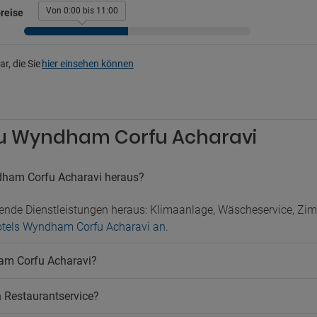
Bar
Von 0:00 bis 11:00
reise
rkplatz
legener Parkplatz
r, die Sie
hier einsehen können
 zu Wyndham Corfu Acharavi
dham Corfu Acharavi heraus?
ende Dienstleistungen heraus: Klimaanlage, Wäscheservice, Z
 Hotels Wyndham Corfu Acharavi an
.
am Corfu Acharavi?
 Restaurantservice?