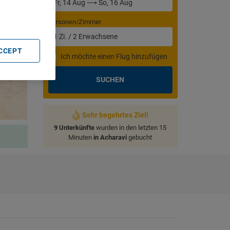
Personen/Zimmer
1
Zi.
/
2
Erwachsene
ACCEPT
Ich möchte einen Flug hinzufügen
SUCHEN
Sehr begehrtes Ziel!
9 Unterkünfte
wurden in den letzten 15
Minuten
in Acharavi
gebucht