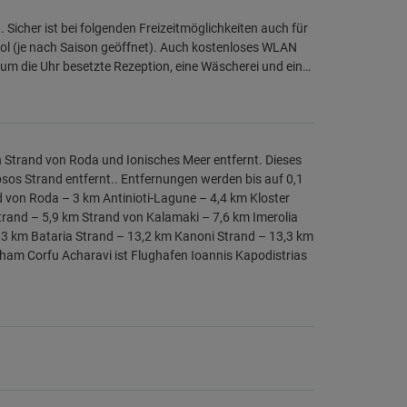
icher ist bei folgenden Freizeitmöglichkeiten auch für
ool (je nach Saison geöffnet). Auch kostenloses WLAN
 um die Uhr besetzte Rezeption, eine Wäscherei und ein…
n Strand von Roda und Ionisches Meer entfernt. Dieses
psos Strand entfernt.. Entfernungen werden bis auf 0,1
d von Roda – 3 km Antinioti-Lagune – 4,4 km Kloster
Strand – 5,9 km Strand von Kalamaki – 7,6 km Imerolia
13 km Bataria Strand – 13,2 km Kanoni Strand – 13,3 km
dham Corfu Acharavi ist Flughafen Ioannis Kapodistrias