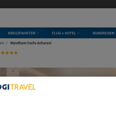
KREUZFAHRTEN
FLUG + HOTEL
RUNDREISEN
avi
/
Wyndham Corfu Acharavi
bout Your Privacy
r partners process data to provide:
e geolocation data. Actively scan device characteristics for identification
ess information on a device. Personalised advertising and content, adve