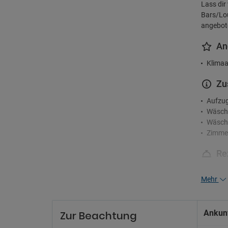
Lass dir
Bars/Lou
angebot
An
Klimaa
Zu
Aufzu
Wäsch
Wäsche
Zimme
Re
24-Stu
Mehr
Concie
Un
Ankunf
Zur Beachtung
Geschä