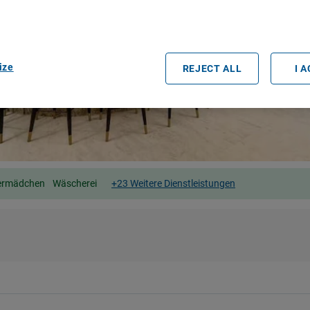
easurement, audience research and services development.
rtners (vendors)
ize
REJECT ALL
I 
ermädchen
Wäscherei
+23 Weitere Dienstleistungen