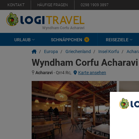
KONTAKT
HÄUFIGE FRAGEN
0298 1909 3897
Wyndham Corfu Acharavi
URLAUB
SCHNÄPPCHEN
REISEZIELE
/
Europa
/
Griechenland
/
Insel Korfu
/
Achar
Wyndham Corfu Acharavi
Acharavi
-
Qrr4 Rc,
Karte ansehen
We Care A
We and ou
Use precis
and/or acc