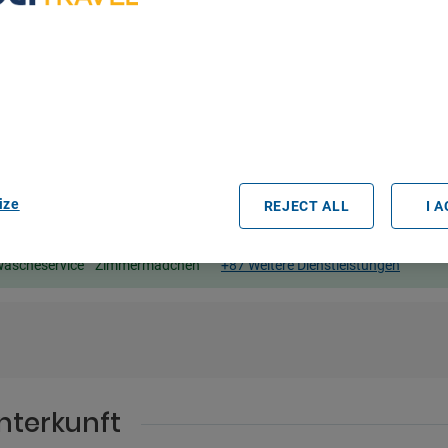
bout Your Privacy
r partners process data to provide:
e geolocation data. Actively scan device characteristics for identification
ess information on a device. Personalised advertising and content, adve
easurement, audience research and services development.
rtners (vendors)
ize
REJECT ALL
I 
äscheservice
Zimmermädchen
+87 Weitere Dienstleistungen
nterkunft