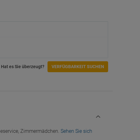
Menü für Diabetiker (auf Anfrage)
Schwimmbäder
Kinderschwimmbecken
Liegestühle am Pool
Sonnenschirme am Pool
Fitnesscenter und SPA
Massagen
Hat es Sie überzeugt?
VERFÜGBARKEIT SUCHEN
Spa
ool
Aktivitäten
Fahrradverleih
Tennisplatz
Tischtennis
Zugänglichkeit
cheservice, Zimmermädchen.
Sehen Sie sich
Eingang mit Rampe
Einrichtungen für Behinderte