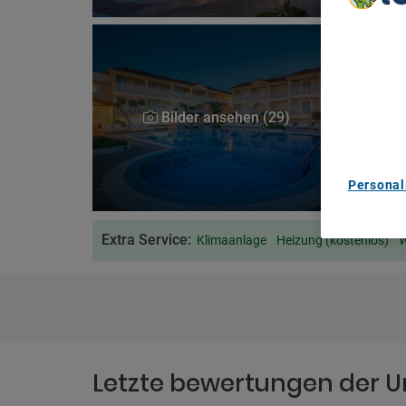
We Care A
We and ou
Use precis
and/or acc
content m
Bilder ansehen (29)
List of Pa
Personal
Extra Service:
Klimaanlage
Heizung (kostenlos)
W
Letzte bewertungen der U