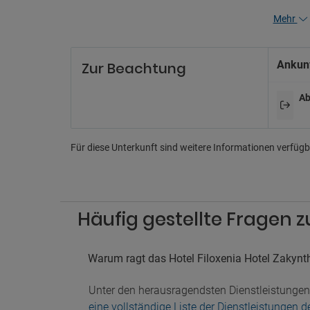
Re
Mehr
24-Stu
Concie
Ankunf
Zur Beachtung
Un
Ab
Animat
Billard
Ferns
Karao
Für diese Unterkunft sind weitere Informationen verfügba
Spielz
Tischt
Pa
Häufig gestellte Fragen z
Nahege
Parkpl
Parkpl
Warum ragt das Hotel Filoxenia Hotel Zakynt
Ha
Unter den herausragendsten Dienstleistunge
eine vollständige Liste der Dienstleistungen 
Hausti