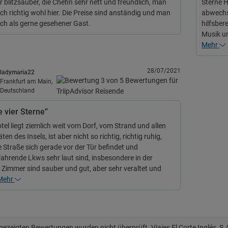
 blitzsauber, die Chefin sehr nett und freundlich, man
Sterne H
ich richtig wohl hier. Die Preise sind anständig und man
abwechs
sich als gerne gesehener Gast.
hilfsber
Musik un
Mehr
28/07/2021
ladymaria22
Frankfurt am Main,
Deutschland
e vier Sterne”
tel liegt ziemlich weit vom Dorf, vom Strand und allen
äten des Insels, ist aber nicht so richtig, richtig ruhig,
e Straße sich gerade vor der Tür befindet und
fahrende Lkws sehr laut sind, insbesondere in der
 Zimmer sind sauber und gut, aber sehr veraltet und
Mehr
 gezeigten Bewertungen wurden nicht überprüft. Viajes El Corte Inglés, S