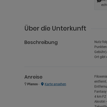
ech
Über die Unterkunft
Beschreibung
Nutz fol
Punkten 
Gebühr).
Ort gibt
Anreise
Filoxeni
entfernt
Planos
-
Karte ansehen
Entfernu
Fantasy 
4 km FZ 
Akrotiri
Zakyntho