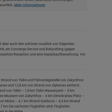
twortlich.
Mehr Informationen
st aber auch den schönen Ausblick von folgenden
AN, ein Concierge-Service und Babysitting (gegen
hr besetzte Rezeption und eine Gepäckaufbewahrung. Vor
 Strand von Tsilivì und Fähranlegestelle von Zakynthos
aganas und 12,8 km von Strand von Alykanas entfernt..
nd von Tsilivì – 1,8 km Tsilivi Wasserpark – 3 km
hes Museum von Zakynthos – 4 km Dimokratias-Platz –
von Molos – 4,1 km Strand Gaidaros – 4,5 km Strand
,7 km Die nächsten Flughäfen sind: Flughafen
rk in der Nähe.