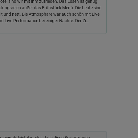
otel sind wir mit ihm zufrieden. Das Essen ist genug
lungsreich außer das Frühstück Menü. Die Leute sind
eit und nett. Die Atmosphäre war auch schön mit Live
d Live Performance bei einiger Nächte. Der Zi…
.A. gewährleistet weder, dass diese Bewertungen