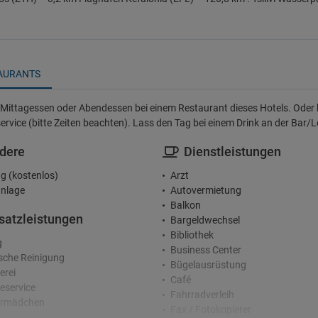
AURANTS
Mittagessen oder Abendessen bei einem Restaurant dieses Hotels. Oder 
rvice (bitte Zeiten beachten). Lass den Tag bei einem Drink an der Bar/
dere
Dienstleistungen
g (kostenlos)
Arzt
nlage
Autovermietung
Balkon
satzleistungen
Bargeldwechsel
Bibliothek
g
Business Center
che Reinigung
Bügelausrüstung
erei
Café
service
Fahrradverleih
rmädchen
Fax / Fotokopierer