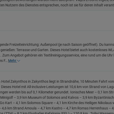
ten Nutzern des Dienstes entsprechen, noch ist sie für deren Inhalt veran
gende Freizeiteinrichtung: Außenpool (je nach Saison geöffnet). Du kann
genießen: Terrasse und Garten. Dieses Hotel bietet auch kostenloses WL
. Zum Angebot gehören ein Textilreinigungsservice, eine rund um die U
 es F…
Mehr
a Hotel Zakynthos in Zakynthos liegt in Strandnähe, 10 Minuten Fahrt von
. Dieses Hotel mit All-inclusive-Leistungen ist 10,6 km von Strand von L
ngen werden bis auf 0,1 Kilometer gerundet. Ionisches Meer – 0,1 km Stra
Minigolf – 3,9 km Museum of Solomos and Kalvos – 3,9 km Byzantinisc
Go Kart – 4,1 km Solomos Square – 4,1 km Kirche des Heiligen Nikolaus 
 – 4,6 km Strand Amoula – 4,7 km Kastro – 4,7 km Romas Herrenhaus – 4
s (ZTH) – 8,2 km Flughafen Kefalonia (EFL) – 120,8 km . Tsilivi Wasserpa