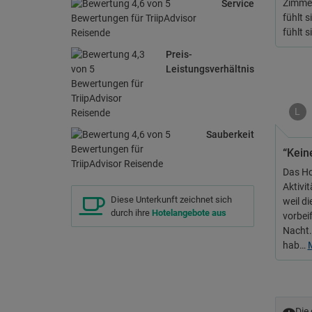
Zimmer
Service
fühlt s
fühlt 
Preis-
Leistungsverhältnis
L
Sauberkeit
“Kein
Das Ho
Aktivit
Diese Unterkunft zeichnet sich
weil di
durch ihre
Hotelangebote aus
vorbei
Nacht.
hab…
Die