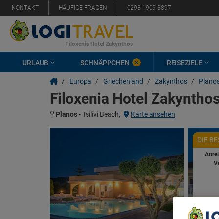
KONTAKT
HÄUFIGE FRAGEN
0298 1909 3897
Filoxenia Hotel Zakynthos
URLAUB
SCHNÄPPCHEN
REISEZIELE
/
Europa
/
Griechenland
/
Zakynthos
/
Plano
Filoxenia Hotel Zakyntho
Planos
-
Tsilivi Beach,
Karte ansehen
DIE B
Anre
V
Ver