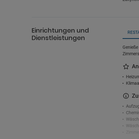
Einrichtungen und
REST
Dienstleistungen
Genieße 
Zimmerse
An
Heizun
Klimaa
Zu
Aufzu
Chemis
Wäsch
Wäsche
Zimme