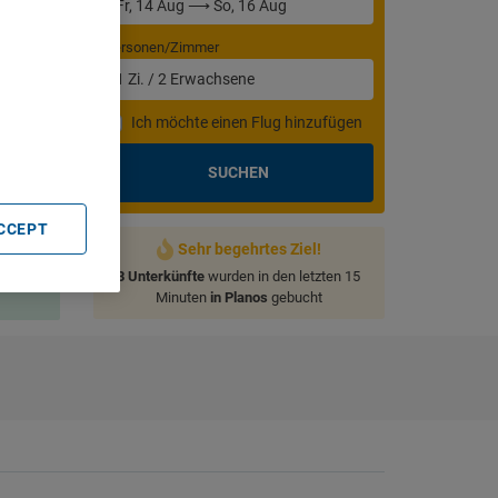
Personen/Zimmer
1
Zi.
/
2
Erwachsene
. Store
rtising and
Ich möchte einen Flug hinzufügen
SUCHEN
ACCEPT
Sehr begehrtes Ziel!
3 Unterkünfte
wurden in den letzten 15
Minuten
in Planos
gebucht