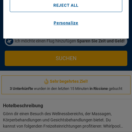
Anreisetag
Abreisetag
REJECT ALL
14/08/2026
16/08/2026
Personen/Zimmer
Personalize
1
Zimmer
,
2
Erwachsene
Ich möchte einen Flug hinzufügen
Sparen Sie Zeit und Geld!
SUCHEN
Sehr begehrtes Ziel!
3 Unterkünfte
wurden in den letzten 15 Minuten
in Riccione
gebucht
Hotelbeschreibung
Gönn dir einen Besuch des Wellnessbereichs, der Massagen,
Körperbehandlungen und Gesichtsbehandlungen bietet. Du
kannst von folgenden Freizeiteinrichtungen profitieren: Whirlpool,