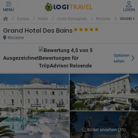
MENÜ
LOGIN
GRAND HO
Europa
Italien
Costa Romagnola
Riccione
Grand Hotel Des Bains
Riccione
Optionen
Ausgezeichnet
sehen
Bilder ansehen (31)