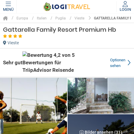
MENÜ
LOGIN
GATTARELLA FAMILY R
Europa
Italien
Puglia
Vieste
Gattarella Family Resort Premium Hb
Vieste
Optionen
Sehr gut
sehen
Bilder ansehen (31)