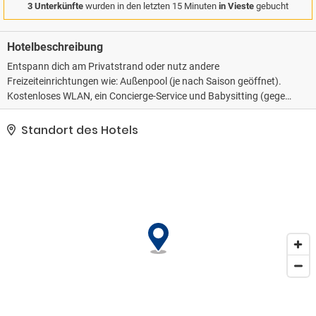
3 Unterkünfte
wurden in den letzten 15 Minuten
in Vieste
gebucht
Hotelbeschreibung
Entspann dich am Privatstrand oder nutz andere
Freizeiteinrichtungen wie: Außenpool (je nach Saison geöffnet).
Kostenloses WLAN, ein Concierge-Service und Babysitting (gegen
Gebühr) stehen ebenfalls zur Verfügung. Es gibt einen Shuttle
zum Strand (gegen Gebühr), der das Meer für jeden einfach
Standort des Hotels
erreichbar macht.. Diese Unterkunft hat ihre offizielle
Sternebewertung von folgender Organisation oder Institution
erhalten: the local rating authority.. Zum Angebot gehören ein
Textilreinigungsservice und mehrsprachiges Personal. Vor Ort gibt
es Folgendes: Parken ohne Service (kostenlos)..