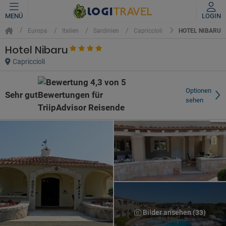
MENÜ
LOGIN
HOTEL NIBARU
Europa
Italien
Sardinien
Capriccioli
Hotel Nibaru
Capriccioli
Optionen
Sehr gut
sehen
Bilder ansehen (33)