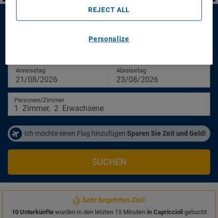
REJECT ALL
Hotel Nibaru
Personalize
Hotel Nibaru
Anreisetag
Abreisetag
21/08/2026
23/08/2026
Personen/Zimmer
1
Zimmer
,
2
Erwachsene
Ich möchte einen Flug hinzufügen
Sparen Sie Zeit und Geld!
SUCHEN
Sehr begehrtes Ziel!
10 Unterkünfte
wurden in den letzten 15 Minuten
in Capriccioli
gebucht