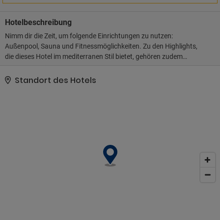
Hotelbeschreibung
Nimm dir die Zeit, um folgende Einrichtungen zu nutzen:
Außenpool, Sauna und Fitnessmöglichkeiten. Zu den Highlights,
die dieses Hotel im mediterranen Stil bietet, gehören zudem
kostenloses WLAN, ein Concierge-Service und ein Fernseher im
öffentlichen Bereich.. Diese Unterkunft hat ihre offizielle
Standort des Hotels
Sternebewertung von folgender Organisation oder Institution
erhalten: the local rating authority.. Zum Angebot gehören ein
Textilreinigungsservice, eine rund um die Uhr besetzte Rezeption
und mehrsprachiges Personal. Du kannst von dem
kostenpflichtigen Flughafentransfer profitieren und findest vor
Ort außerdem Folgendes vor: Parken ohne Service (kostenlos)..