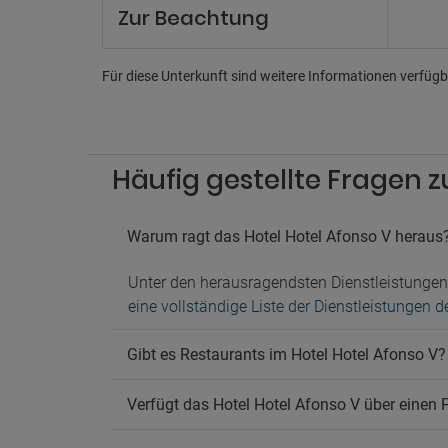
Un
Zur Beachtung
Billard
Ferns
Für diese Unterkunft sind weitere Informationen verfügba
Spielz
Pa
Nahege
Häufig gestellte Fragen z
Parkpl
Parkpl
Warum ragt das Hotel Hotel Afonso V heraus
Ha
Hausti
Unter den herausragendsten Dienstleistunge
eine vollständige Liste der Dienstleistungen 
Gibt es Restaurants im Hotel Hotel Afonso V?
Verfügt das Hotel Hotel Afonso V über einen 