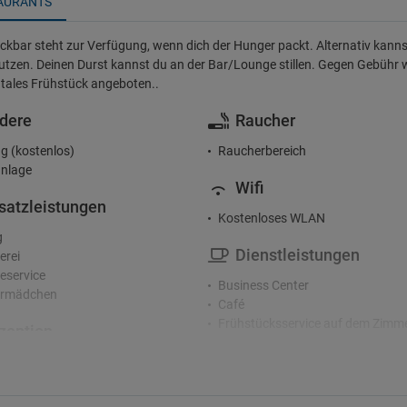
AURANTS
ckbar steht zur Verfügung, wenn dich der Hunger packt. Alternativ kanns
utzen. Deinen Durst kannst du an der Bar/Lounge stillen. Gegen Gebühr wi
tales Frühstück angeboten..
dere
Raucher
g (kostenlos)
Raucherbereich
nlage
Wifi
satzleistungen
Kostenloses WLAN
g
Dienstleistungen
erei
service
Business Center
rmädchen
Café
Frühstücksservice auf dem Zimm
zeption
Gepäckaufbewahrung
nden-Rezeption
Haartrockner
rachiges Personal
Konferenzraum
Konferenzzentrum