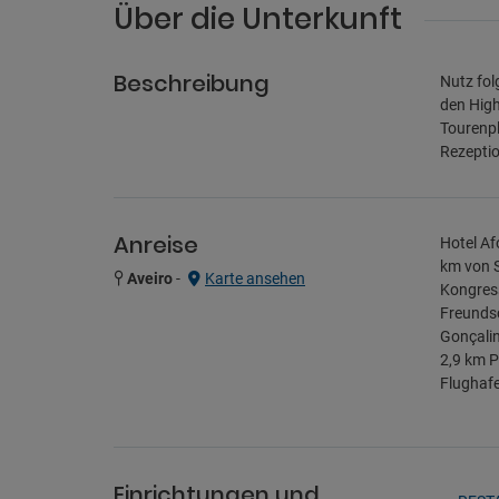
Über die Unterkunft
Beschreibung
Nutz fol
den High
Tourenpl
Rezepti
Anreise
Hotel Af
km von S
Aveiro
-
Karte ansehen
Kongress
Freundsc
Gonçalin
2,9 km P
Flughafe
Einrichtungen und