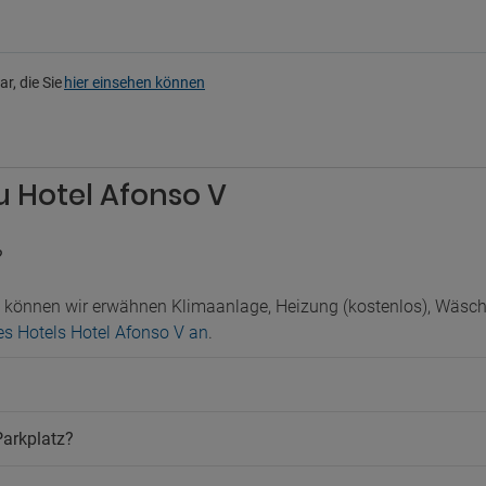
terhaltung
Saal für Bankette und Veranstal
Safe
Sicherheit
ehraum
r, die Sie
hier einsehen können
Solarium
immer
Solarium
Terrasse
rkplatz
Ticketverkauf
Weckdienst
legener Parkplatz
u Hotel Afonso V
Zimmerservice
atz
Öffentliches Bad
atz im Innenbereich
?
ustiere
ere nicht erlaubt
n können wir erwähnen Klimaanlage, Heizung (kostenlos), Wäs
des Hotels Hotel Afonso V an
.
Parkplatz?