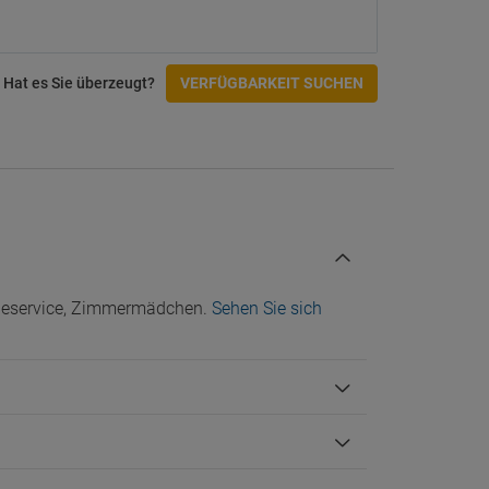
tungen
Fitnesscenter und SPA
Fitnessstudio
Hat es Sie überzeugt?
VERFÜGBARKEIT SUCHEN
Hamam
Massagen
Sauna
Zugänglichkeit
Einrichtungen für Behinderte
Rollstuhlgerechter Zugang
Check-In/Checkout
cheservice, Zimmermädchen.
Sehen Sie sich