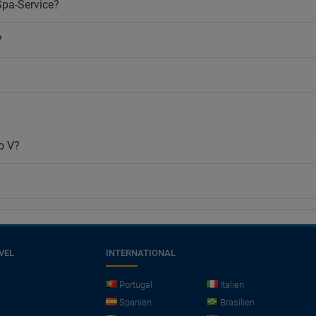
Spa-Service?
?
o V?
VEL
INTERNATIONAL
Portugal
Italien
Spanien
Brasilien