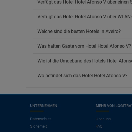
Verfügt das Hotel Hotel Afonso V über einen 
Verfügt das Hotel Hotel Afonso V über WLAN
Welche sind die besten Hotels in Aveiro?
Was halten Gäste vom Hotel Hotel Afonso V?
Wie ist die Umgebung des Hotels Hotel Afons
Wo befindet sich das Hotel Hotel Afonso V?
UNTERNEHMEN
MEHR VON LOGITRA
×
Benötigen Sie einen
Datenschutz
Über uns
Sicherheit
FAQ
Flug?