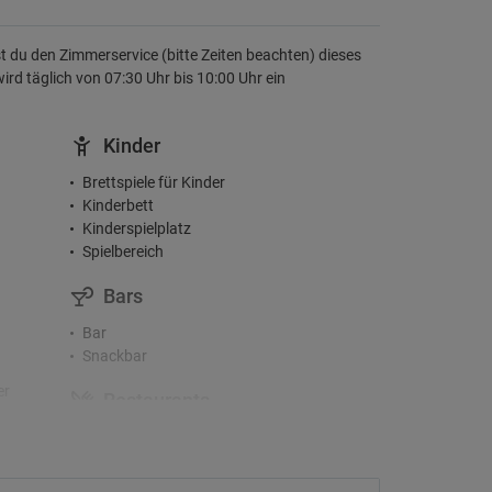
t du den Zimmerservice (bitte Zeiten beachten) dieses
rd täglich von 07:30 Uhr bis 10:00 Uhr ein
Kinder
Brettspiele für Kinder
Kinderbett
Kinderspielplatz
Spielbereich
Bars
Bar
Snackbar
er
Restaurants
Frühstücksbuffet
Räumlichkeiten für
Veranstaltungen/Bankette