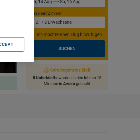
. Store
rtising and
Personen/Zimmer
1
Zi.
/
2
Erwachsene
Ich möchte einen Flug hinzufügen
ACCEPT
SUCHEN
Sehr begehrtes Ziel!
5 Unterkünfte
wurden in den letzten 15
Minuten
in Aveiro
gebucht