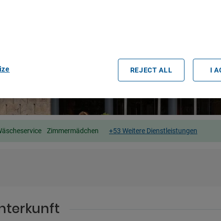
e geolocation data. Actively scan device characteristics for identification
ess information on a device. Personalised advertising and content, adve
easurement, audience research and services development.
rtners (vendors)
ize
REJECT ALL
I 
äscheservice
Zimmermädchen
+53 Weitere Dienstleistungen
nterkunft