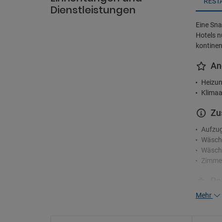
REST
Dienstleistungen
Eine Sna
Hotels n
kontinen
An
Heizun
Klimaa
Zu
Aufzu
Wäsch
Wäsche
Zimme
Re
Mehr
24-Stu
Mehrsp