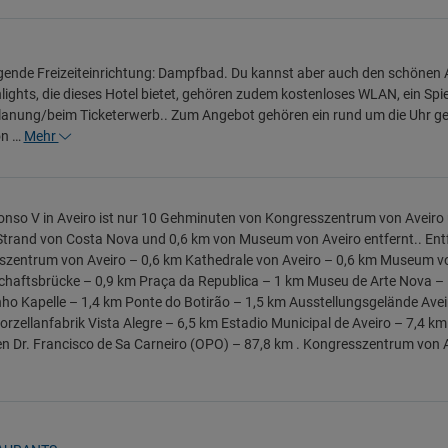
gende Freizeiteinrichtung: Dampfbad. Du kannst aber auch den schönen 
lights, die dieses Hotel bietet, gehören zudem kostenloses WLAN, ein Sp
anung/beim Ticketerwerb.. Zum Angebot gehören ein rund um die Uhr geö
on …
Mehr
onso V in Aveiro ist nur 10 Gehminuten von Kongresszentrum von Aveiro u
trand von Costa Nova und 0,6 km von Museum von Aveiro entfernt.. Entf
zentrum von Aveiro – 0,6 km Kathedrale von Aveiro – 0,6 km Museum vo
haftsbrücke – 0,9 km Praça da Republica – 1 km Museu de Arte Nova – 
ho Kapelle – 1,4 km Ponte do Botirão – 1,5 km Ausstellungsgelände Aveir
orzellanfabrik Vista Alegre – 6,5 km Estadio Municipal de Aveiro – 7,4 km
n Dr. Francisco de Sa Carneiro (OPO) – 87,8 km . Kongresszentrum von A