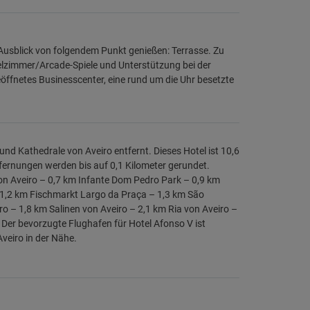
Ausblick von folgendem Punkt genießen: Terrasse. Zu
ielzimmer/Arcade-Spiele und Unterstützung bei der
ffnetes Businesscenter, eine rund um die Uhr besetzte
nd Kathedrale von Aveiro entfernt. Dieses Hotel ist 10,6
ernungen werden bis auf 0,1 Kilometer gerundet.
n Aveiro – 0,7 km Infante Dom Pedro Park – 0,9 km
1,2 km Fischmarkt Largo da Praça – 1,3 km São
o – 1,8 km Salinen von Aveiro – 2,1 km Ria von Aveiro –
 Der bevorzugte Flughafen für Hotel Afonso V ist
veiro in der Nähe.