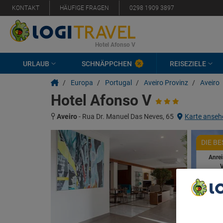
KONTAKT
HÄUFIGE FRAGEN
0298 1909 3897
Hotel Afonso V
URLAUB
SCHNÄPPCHEN
REISEZIELE
/
Europa
/
Portugal
/
Aveiro Provinz
/
Aveiro
Hotel Afonso V
Aveiro
-
Rua Dr. Manuel Das Neves, 65
Karte anseh
DIE B
Anre
Ver
We Care A
We and ou