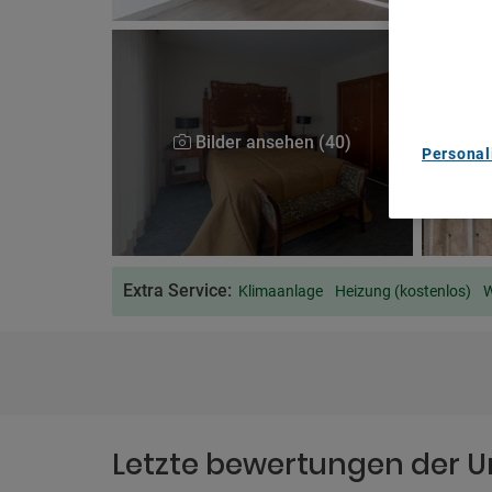
Use precis
and/or acc
content m
List of Pa
Bilder ansehen (40)
Personal
Extra Service:
Klimaanlage
Heizung (kostenlos)
W
Letzte bewertungen der U