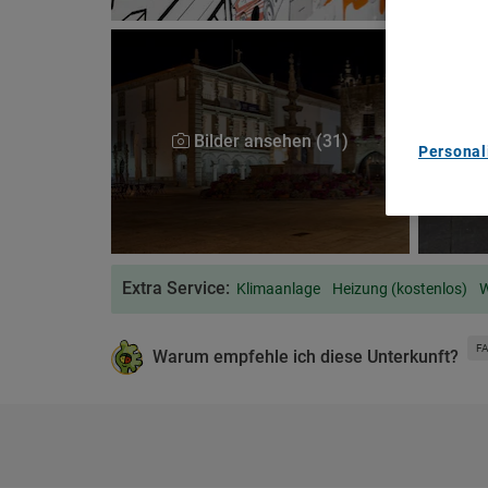
Use precis
and/or acc
content m
List of Pa
Bilder ansehen (31)
Personal
Extra Service:
Klimaanlage
Heizung (kostenlos)
W
F
Warum empfehle ich diese Unterkunft?