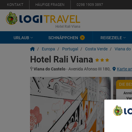
KONTAKT
HÄUFIGE FRAGEN
0298 1909 3897
Hotel Rali Viana
URLAUB
SCHNÄPPCHEN
REISEZIELE
/
Europa
/
Portugal
/
Costa Verde
/
Viana do
Hotel Rali Viana
Viana do Castelo
-
Avenida Afonso III 180,
Karte a
DIE B
Anre
Ver
Ver
We Care A
We and ou