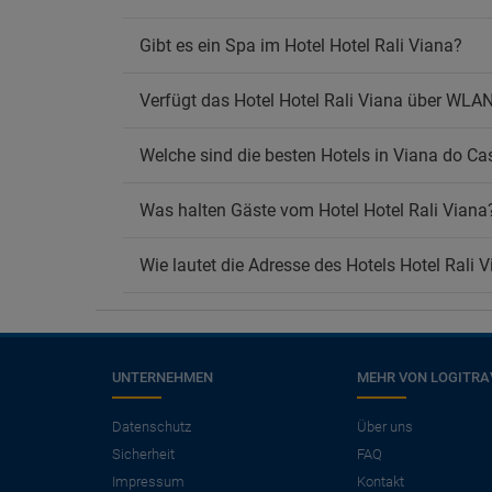
Rauch
Gibt es ein Spa im Hotel Hotel Rali Viana?
Wif
Koste
Verfügt das Hotel Hotel Rali Viana über WLA
Welche sind die besten Hotels in Viana do Ca
Was halten Gäste vom Hotel Hotel Rali Viana
Wie lautet die Adresse des Hotels Hotel Rali 
UNTERNEHMEN
MEHR VON LOGITRA
×
Benötigen Sie einen
Datenschutz
Über uns
Sicherheit
FAQ
Flug?
Impressum
Kontakt