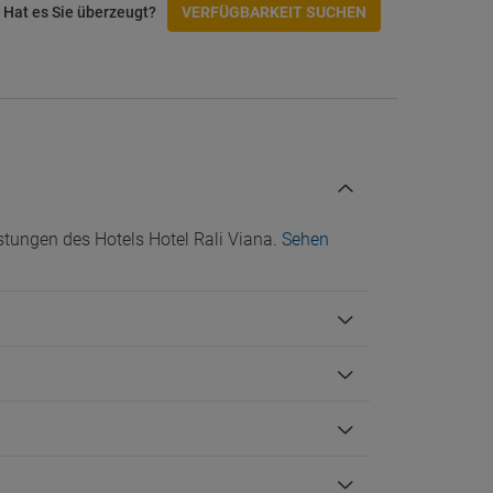
Badezimmer mit Dusche
Hat es Sie überzeugt?
VERFÜGBARKEIT SUCHEN
Badezimmertür breiter als 80 cm
Bodengleichen Dusche im Badezimmer
Einrichtungen für Behinderte
Etage mit Zugang zur Rezeption
Freie Waschtischtiefe von mehr als 60cm
Handläufe an der Rampe
Hat Einhebelarmaturen
Hoteleingang mit Rampe
Hoteleingang mit Stufen
tungen des Hotels Hotel Rali Viana.
Sehen
Restaurant im Erdgeschoss
Restauranttischhöhe zwischen 75–78 cm
Rollstuhlgerechter Zugang
Rutschfester Boden in der Dusche
Ungehinderter Zugang von beiden Seiten
zum Bett
Unterhaltungsräume, WC in
behindertengerechten
Gemeinschaftsbereichen
Verfügt über Griffstangen im Badezimmer
Verfügt über eine Kabine mit Handläufen