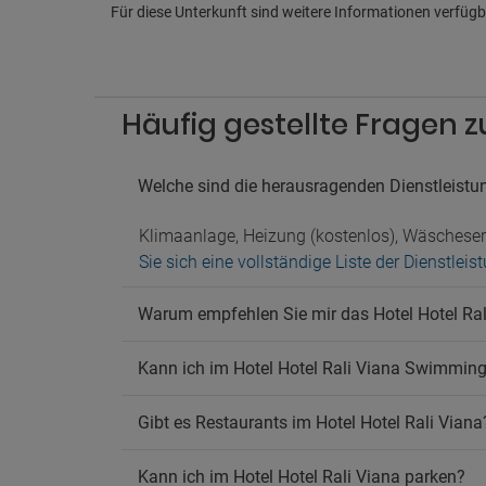
Büche
Für diese Unterkunft sind weitere Informationen verfügba
Compu
Spielz
Pa
Häufig gestellte Fragen z
Nahege
Parkpl
Parkpl
Welche sind die herausragenden Dienstleistun
Parkpl
Klimaanlage, Heizung (kostenlos), Wäscheser
Sh
Sie sich eine vollständige Liste der Dienstlei
Transf
Transf
Warum empfehlen Sie mir das Hotel Hotel Ral
Transf
Transf
Kann ich im Hotel Hotel Rali Viana Swimmin
Transf
Transf
Gibt es Restaurants im Hotel Hotel Rali Viana
Ra
Kann ich im Hotel Hotel Rali Viana parken?
Rauche