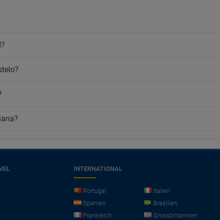
Cafe/Tee in den Gemeinschaftsbe
melder
Cafeteria
i
Innenbar
nloses WLAN
N?
Restaurants
Buffet-Restaurant
stelo?
Frühstücksbuffet
Menü für Diabetiker (auf Anfrage)
?
Räumlichkeiten für
Veranstaltungen/Bankette
À-la-carte-Restaurant
Viana?
VEL
INTERNATIONAL
Portugal
Italien
Spanien
Brasilien
Frankreich
Grossbritannien