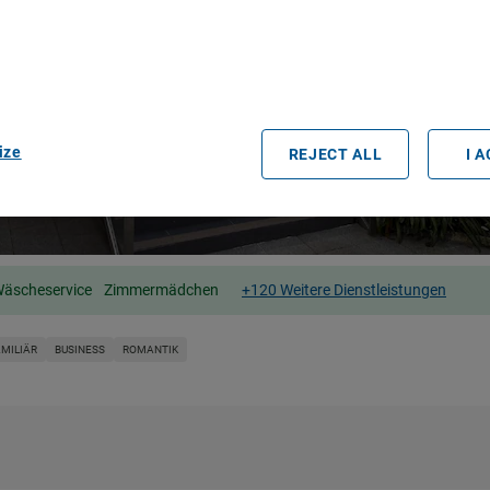
e geolocation data. Actively scan device characteristics for identification
ess information on a device. Personalised advertising and content, adve
easurement, audience research and services development.
rtners (vendors)
ize
REJECT ALL
I 
äscheservice
Zimmermädchen
+120 Weitere Dienstleistungen
AMILIÄR
BUSINESS
ROMANTIK