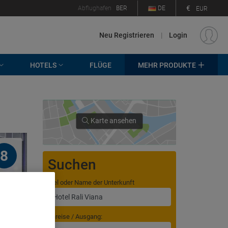
€
Abflughafen
BER
DE
EUR
Neu Registrieren
|
Login
HOTELS
FLÜGE
MEHR PRODUKTE
Karte ansehen
8
Suchen
Ziel oder Name der Unterkunft
Anreise / Ausgang: