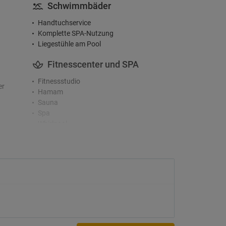
Schwimmbäder
Handtuchservice
Komplette SPA-Nutzung
Liegestühle am Pool
Fitnesscenter und SPA
Fitnessstudio
er
Hamam
Sauna
Spa
Whirlpool
Aktivitäten
Fahrradverleih
Surfen
Tauchen
Tennisplatz
Zugänglichkeit