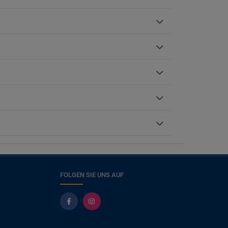
Zugang zur Toilette mit Stützgriffen
reichen
Check-In/Checkout
FOLGEN SIE UNS AUF