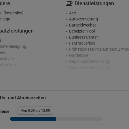
dere
Dienstleistungen
g (kostenlos)
Arzt
nlage
Autovermietung
Bargeldwechsel
satzleistungen
Beheizter Pool
Business Center
g
Fahrradverleih
che Reinigung
Frühstücksservice auf dem Zimm
erei
Garderobe
service
Gepäckaufbewahrung
etrockner
Gepäckaufbewahrung
rmädchen
Haartrockner
Indoorpool
zeption
Konferenzraum
Konferenzzentrum
nden-Rezeption
ts- und Abreisezeiten
Lesezimmer
rge-Service
Safe
rachiges Personal
Sicherheit
Von 0:00 bis 12:00
reise
terhaltung
Solarium
Terrasse
Ticketverkauf