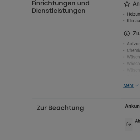
Einrichtungen und
An
Dienstleistungen
Heizun
Klimaa
Zu
Aufzu
Chemis
Wäsch
Wäsche
Wäsch
Zimme
Mehr
Re
24-Stu
Ankunf
Zur Beachtung
Concie
Mehrsp
Ab
Un
Billard