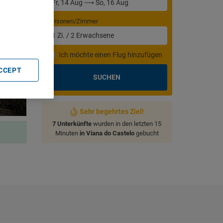
. Store
rtising and
Personen/Zimmer
1
Zi.
/
2
Erwachsene
Ich möchte einen Flug hinzufügen
ACCEPT
SUCHEN
Sehr begehrtes Ziel!
7 Unterkünfte
wurden in den letzten 15
Minuten
in Viana do Castelo
gebucht