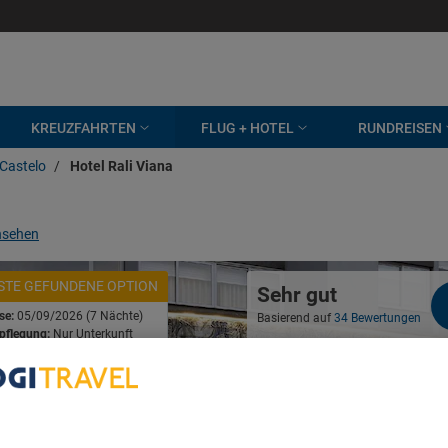
KREUZFAHRTEN
FLUG + HOTEL
RUNDREISEN
 Castelo
/
Hotel Rali Viana
nsehen
ESTE GEFUNDENE OPTION
Sehr gut
ise:
05/09/2026 (7 Nächte)
Basierend auf
34 Bewertungen
pflegung:
Nur Unterkunft
96
€
ab
Preis pro Nacht
fügbarkeit ansehen
bout Your Privacy
r partners process data to provide: