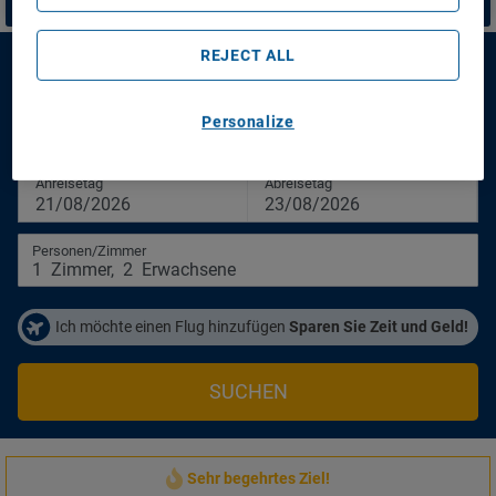
REJECT ALL
Soho Boutique Vistahermosa - Hotel
Personalize
Soho Boutique Vistahermosa - Hotel
Anreisetag
Abreisetag
21/08/2026
23/08/2026
Personen/Zimmer
1
Zimmer
,
2
Erwachsene
Ich möchte einen Flug hinzufügen
Sparen Sie Zeit und Geld!
SUCHEN
Sehr begehrtes Ziel!