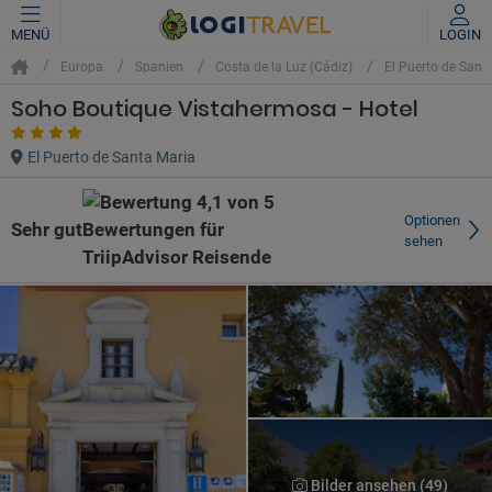
MENÜ
LOGIN
Europa
Spanien
Costa de la Luz (Cádiz)
El Puerto de Sant
Soho Boutique Vistahermosa - Hotel
El Puerto de Santa Maria
Optionen
Sehr gut
sehen
Bilder ansehen (49)