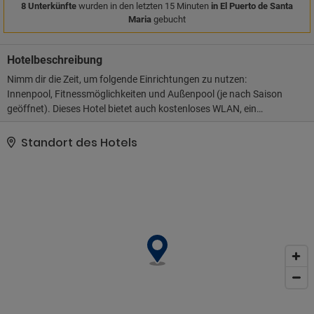
8 Unterkünfte
wurden in den letzten 15 Minuten
in El Puerto de Santa
Maria
gebucht
Hotelbeschreibung
Nimm dir die Zeit, um folgende Einrichtungen zu nutzen:
Innenpool, Fitnessmöglichkeiten und Außenpool (je nach Saison
geöffnet). Dieses Hotel bietet auch kostenloses WLAN, ein
Concierge-Service und Babysitting.. Zum Angebot gehören ein
Businesscenter, ein Textilreinigungsservice und eine rund um die
Standort des Hotels
Uhr besetzte Rezeption. Vor Ort gibt es Folgendes: Parken ohne
Service (kostenpflichtig)..