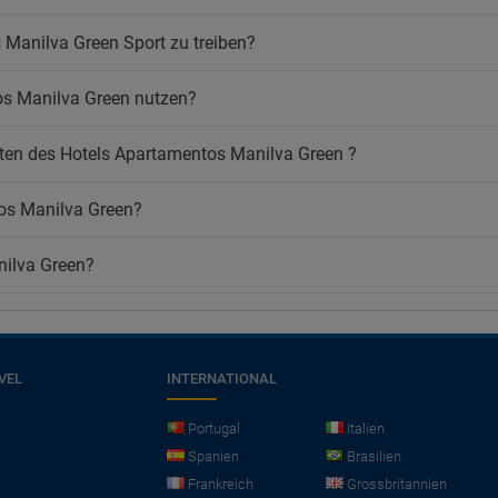
 Manilva Green Sport zu treiben?
os Manilva Green nutzen?
ten des Hotels Apartamentos Manilva Green ?
os Manilva Green?
nilva Green?
VEL
INTERNATIONAL
Portugal
Italien
Spanien
Brasilien
Frankreich
Grossbritannien