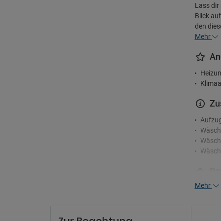
Lass dir
Blick au
den dies
Mehr
An
Heizun
Klimaa
Zu
Aufzu
Wäsch
Wäsche
Wäsch
Re
Mehr
Concie
Mehrsp
Rezept