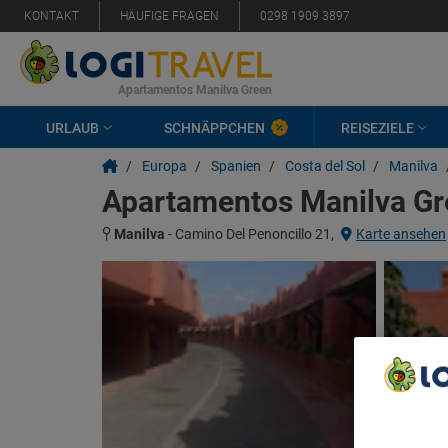
KONTAKT
HÄUFIGE FRAGEN
0298 1909 3897
Apartamentos Manilva Green
URLAUB
SCHNÄPPCHEN
REISEZIELE
/
Europa
/
Spanien
/
Costa del Sol
/
Manilva
Apartamentos Manilva Gr
Manilva
-
Camino Del Penoncillo 21,
Karte ansehen
We Care A
We and ou