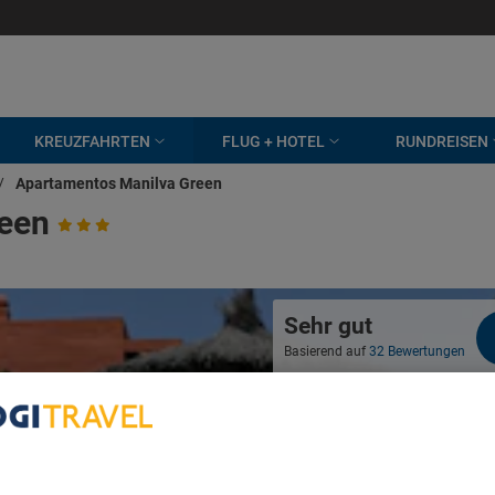
KREUZFAHRTEN
FLUG + HOTEL
RUNDREISEN
/
Apartamentos Manilva Green
een
Sehr gut
Basierend auf
32 Bewertungen
bout Your Privacy
r partners process data to provide: