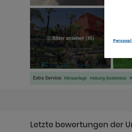
Use precis
and/or acc
content m
List of Pa
Bilder ansehen (45)
Personal
Extra Service:
Klimaanlage
Heizung (kostenlos)
W
Letzte bewertungen der U