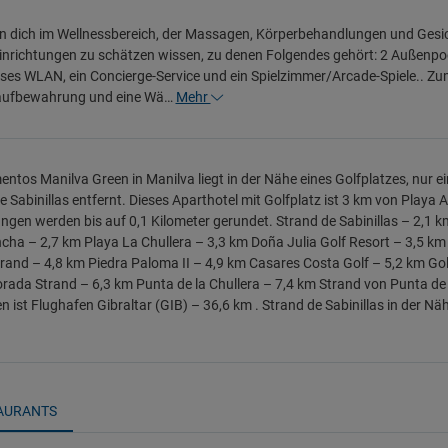
 dich im Wellnessbereich, der Massagen, Körperbehandlungen und Gesich
einrichtungen zu schätzen wissen, zu denen Folgendes gehört: 2 Außenpo
ses WLAN, ein Concierge-Service und ein Spielzimmer/Arcade-Spiele.. Z
ufbewahrung und eine Wä…
Mehr
ntos Manilva Green in Manilva liegt in der Nähe eines Golfplatzes, nur 
e Sabinillas entfernt. Dieses Aparthotel mit Golfplatz ist 3 km von Play
ngen werden bis auf 0,1 Kilometer gerundet. Strand de Sabinillas – 2,1
cha – 2,7 km Playa La Chullera – 3,3 km Doña Julia Golf Resort – 3,5 k
and – 4,8 km Piedra Paloma II – 4,9 km Casares Costa Golf – 5,2 km Gol
rada Strand – 6,3 km Punta de la Chullera – 7,4 km Strand von Punta de
n ist Flughafen Gibraltar (GIB) – 36,6 km . Strand de Sabinillas in der Nä
AURANTS