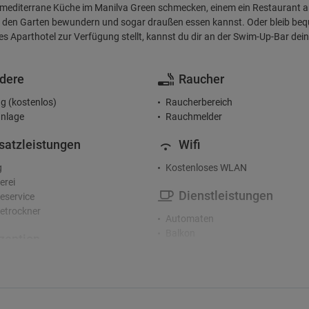
 mediterrane Küche im Manilva Green schmecken, einem ein Restaurant 
f den Garten bewundern und sogar draußen essen kannst. Oder bleib beq
es Aparthotel zur Verfügung stellt, kannst du dir an der Swim-Up-Bar dein 
dere
Raucher
g (kostenlos)
Raucherbereich
nlage
Rauchmelder
satzleistungen
Wifi
g
Kostenloses WLAN
erei
Dienstleistungen
service
etrockner
Automaten
Balkon
zeption
Bargeldwechsel
rge-Service
Business Center
rachiges Personal
Café
ion
Frühstücksservice auf dem Zimm
Garten