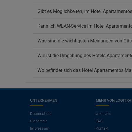
Gibt es Möglichkeiten, im Hotel Apartamentos
Kann ich WLAN-Service im Hotel Apartament
Was sind die wichtigsten Meinungen von Gäs
Wie ist die Umgebung des Hotels Apartament
Wo befindet sich das Hotel Apartamentos Ma
UNTERNEHMEN
MEHR VON LOGITRA
×
Benötigen Sie einen
Datenschutz
Über uns
Sicherheit
FAQ
Flug?
Impressum
Kontakt