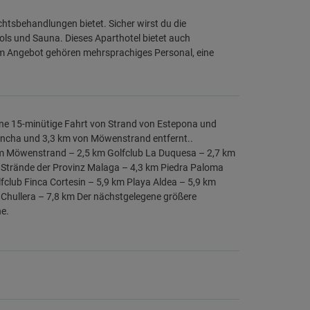
tsbehandlungen bietet. Sicher wirst du die
ols und Sauna. Dieses Aparthotel bietet auch
um Angebot gehören mehrsprachiges Personal, eine
eine 15-minütige Fahrt von Strand von Estepona und
a Ancha und 3,3 km von Möwenstrand entfernt..
 km Möwenstrand – 2,5 km Golfclub La Duquesa – 2,7 km
m Strände der Provinz Malaga – 4,3 km Piedra Paloma
fclub Finca Cortesin – 5,9 km Playa Aldea – 5,9 km
 Chullera – 7,8 km Der nächstgelegene größere
he.