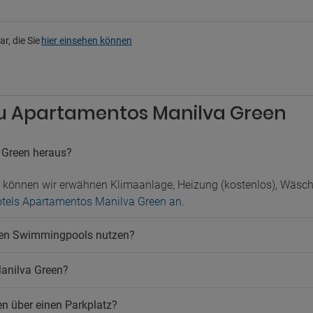
terhaltung
Geldautomat im Hotel
Gepäckaufbewahrung
r, die Sie
hier einsehen können
Haartrockner
fte im Hotel
Mikrowelle
Saal für Bankette und Veranstal
rkplatz
Safe
Sicherheit
legener Parkplatz
 zu Apartamentos Manilva Green
Solarium
atz
Terrasse
ustiere
Ticketverkauf
 Green heraus?
Verkauf von Ausflügen
ere erlaubt
 können wir erwähnen Klimaanlage, Heizung (kostenlos), Wäsch
Kinder
Hotels Apartamentos Manilva Green an
.
Babysitter-Service
Spielbereich
een Swimmingpools nutzen?
Manilva Green?
n über einen Parkplatz?