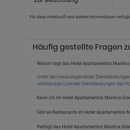
Zur Beachtung
Un
Billard
Für diese Unterkunft sind weitere Informationen verfügba
Geschä
Pa
Nahege
Häufig gestellte Fragen
Parkpl
Ha
Warum ragt das Hotel Apartamentos Manilva
Hausti
Unter den herausragendsten Dienstleistungen
vollständige Liste der Dienstleistungen des 
Kann ich im Hotel Apartamentos Manilva Gr
Gibt es Restaurants im Hotel Apartamentos 
Verfügt das Hotel Apartamentos Manilva Gree