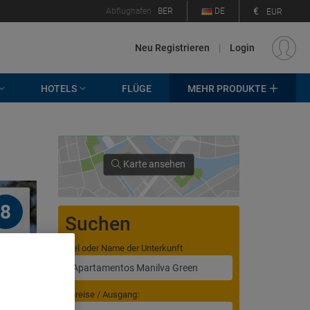
€
Abflughafen
BER
DE
EUR
Neu Registrieren
|
Login
HOTELS
FLÜGE
MEHR PRODUKTE
Karte ansehen
8
Suchen
Ziel oder Name der Unterkunft
Anreise / Ausgang: