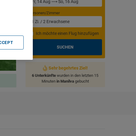
. Store
rtising and
Personen/Zimmer
1
Zi.
/
2
Erwachsene
Ich möchte einen Flug hinzufügen
ACCEPT
SUCHEN
Sehr begehrtes Ziel!
6 Unterkünfte
wurden in den letzten 15
Minuten
in Manilva
gebucht