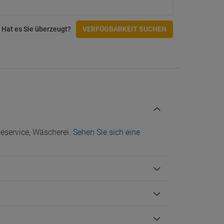
Spa
Aktivitäten
Hat es Sie überzeugt?
VERFÜGBARKEIT SUCHEN
Golfplatz
tungen
Zugänglichkeit
Einrichtungen für Behinderte
Check-In/Checkout
eservice, Wäscherei.
Sehen Sie sich eine