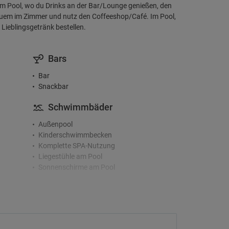
am Pool, wo du Drinks an der Bar/Lounge genießen, den
uem im Zimmer und nutz den Coffeeshop/Café. Im Pool,
Lieblingsgetränk bestellen.
Bars
Bar
Snackbar
Schwimmbäder
Außenpool
Kinderschwimmbecken
Komplette SPA-Nutzung
Liegestühle am Pool
Sonnenschirme am Pool
Fitnesscenter und SPA
Hamam
er
Massagen
Sauna