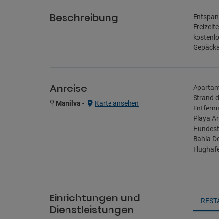
Beschreibung
Entspann
Freizeit
kostenlo
Gepäcka
Anreise
Apartame
Strand d
Manilva
-
Karte ansehen
Entfernu
Playa An
Hundestr
Bahía Do
Flughafe
Einrichtungen und
REST
Dienstleistungen