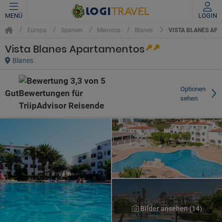
MENÜ
LOGIN
VISTA BLANES AP
Europa
Spanien
Menorca
Blanes
Vista Blanes Apartamentos
Blanes
Optionen
Gut
sehen
Bilder ansehen (14)