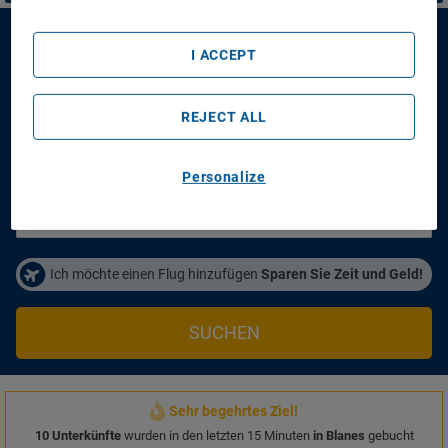
Vista Blanes Apartamentos
I ACCEPT
Vista Blanes Apartamentos
REJECT ALL
Anreisetag
Abreisetag
14/08/2026
16/08/2026
Personalize
Personen/Zimmer
1
Zimmer
,
2
Erwachsene
Ich möchte einen Flug hinzufügen
Sparen Sie Zeit und Geld!
SUCHEN
Sehr begehrtes Ziel!
10 Unterkünfte
wurden in den letzten 15 Minuten
in Blanes
gebucht