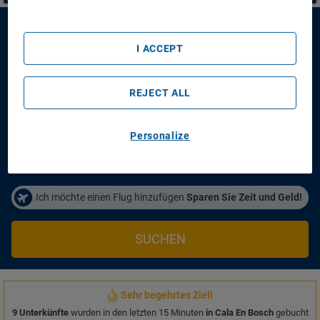
Valentin Star Hotel Adult Only
I ACCEPT
Valentin Star Hotel Adult Only
REJECT ALL
Anreisetag
Abreisetag
14/08/2026
16/08/2026
Personalize
Personen/Zimmer
1
Zimmer
,
2
Erwachsene
Ich möchte einen Flug hinzufügen
Sparen Sie Zeit und Geld!
SUCHEN
Sehr begehrtes Ziel!
9 Unterkünfte
wurden in den letzten 15 Minuten
in Cala En Bosch
gebucht