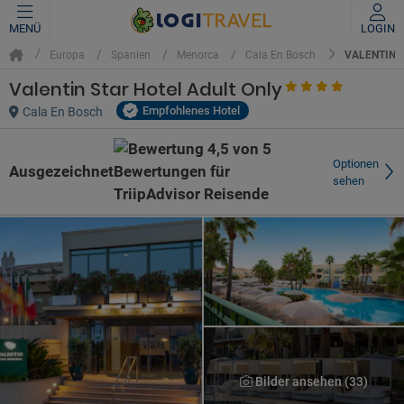
MENÜ
LOGIN
VALENTIN 
Europa
Spanien
Menorca
Cala En Bosch
Valentin Star Hotel Adult Only
Empfohlenes Hotel
Cala En Bosch
Optionen
Ausgezeichnet
sehen
Bilder ansehen (33)