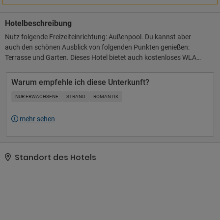
Hotelbeschreibung
Nutz folgende Freizeiteinrichtung: Außenpool. Du kannst aber
auch den schönen Ausblick von folgenden Punkten genießen:
Terrasse und Garten. Dieses Hotel bietet auch kostenloses WLAN,
ein Concierge-Service und ein Fernseher im öffentlichen Bereich..
Zum Angebot gehören ein Express-Check-out, ein
Warum empfehle ich diese Unterkunft?
Textilreinigungsservice und eine rund um die Uhr besetzte
NUR ERWACHSENE
STRAND
ROMANTIK
Rezeption. Vor Ort gibt es Folgendes: Parken ohne Service
(kostenpflichtig)..
mehr sehen
Standort des Hotels