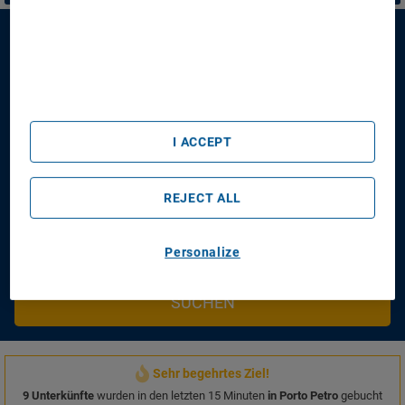
Use precise geolocation data. Actively scan device
characteristics for identification. Store and/or access
information on a device. Personalised advertising and
Iberostar Waves Club Cala Barca
content, advertising and content measurement, audience
research and services development.
List of Partners (vendors)
Iberostar Waves Club Cala Barca
Anreisetag
Abreisetag
I ACCEPT
21/08/2026
23/08/2026
Personen/Zimmer
REJECT ALL
1
Zimmer
,
2
Erwachsene
Ich möchte einen Flug hinzufügen
Sparen Sie Zeit und Geld!
Personalize
SUCHEN
Sehr begehrtes Ziel!
9 Unterkünfte
wurden in den letzten 15 Minuten
in Porto Petro
gebucht