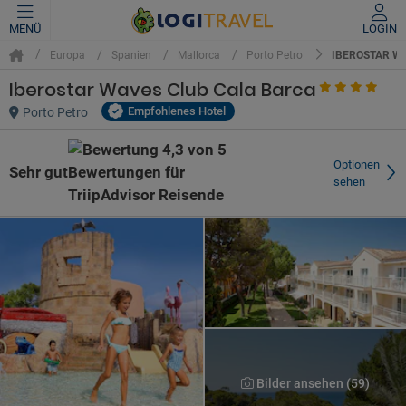
MENÜ
LOGIN
IBEROSTAR W
Europa
Spanien
Mallorca
Porto Petro
Iberostar Waves Club Cala Barca
Empfohlenes Hotel
Porto Petro
Optionen
Sehr gut
sehen
Bilder ansehen (59)