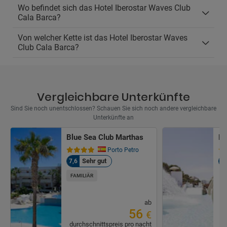
Wo befindet sich das Hotel Iberostar Waves Club
Cala Barca?
Von welcher Kette ist das Hotel Iberostar Waves
Club Cala Barca?
Vergleichbare Unterkünfte
Sind Sie noch unentschlossen? Schauen Sie sich noch andere vergleichbare
Unterkünfte an
Blue Sea Club Marthas
Ho
Porto Petro
Sehr gut
7,6
8
FAMILIÄR
ab
56
€
durchschnittspreis pro nacht
d