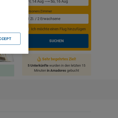
. Store
rtising and
Personen/Zimmer
1
Zi.
/
2
Erwachsene
Ich möchte einen Flug hinzufügen
ACCEPT
SUCHEN
Sehr begehrtes Ziel!
5 Unterkünfte
wurden in den letzten 15
Minuten
in Amadores
gebucht