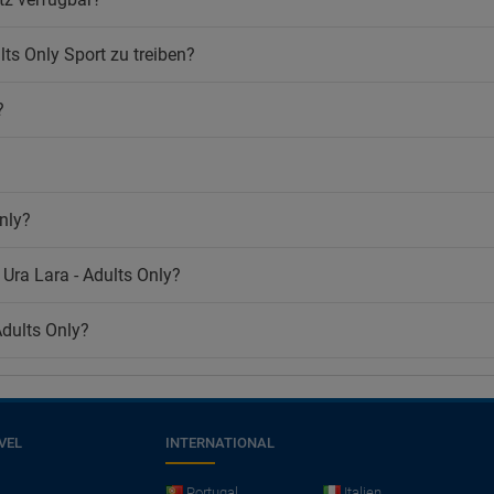
lts Only Sport zu treiben?
?
nly?
 Ura Lara - Adults Only?
Adults Only?
VEL
INTERNATIONAL
Portugal
Italien