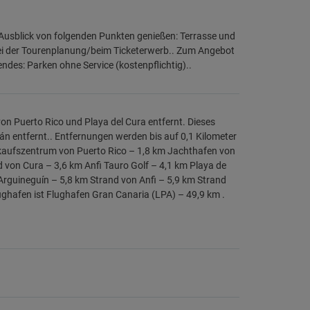
Ausblick von folgenden Punkten genießen: Terrasse und
ei der Tourenplanung/beim Ticketerwerb.. Zum Angebot
ndes: Parken ohne Service (kostenpflichtig)..
von Puerto Rico und Playa del Cura entfernt. Dieses
n entfernt.. Entfernungen werden bis auf 0,1 Kilometer
nkaufszentrum von Puerto Rico – 1,8 km Jachthafen von
 von Cura – 3,6 km Anfi Tauro Golf – 4,1 km Playa de
 Arguineguín – 5,8 km Strand von Anfi – 5,9 km Strand
ughafen ist Flughafen Gran Canaria (LPA) – 49,9 km .