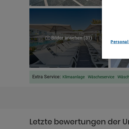
We and ou
Use precis
and/or acc
content m
List of Pa
Bilder ansehen (31)
Personal
Extra Service:
Klimaanlage
Wäscheservice
Wäsch
Letzte bewertungen der U