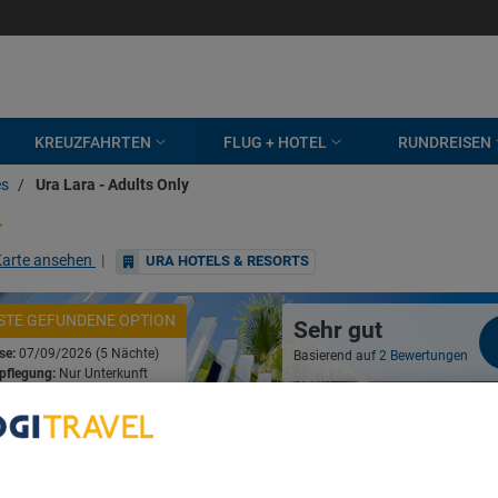
KREUZFAHRTEN
FLUG + HOTEL
RUNDREISEN
s
/
Ura Lara - Adults Only
Karte ansehen
|
URA HOTELS & RESORTS
ESTE GEFUNDENE OPTION
Sehr gut
ise:
07/09/2026 (5 Nächte)
Basierend auf
2 Bewertungen
pflegung:
Nur Unterkunft
92
€
ab
Preis pro Nacht
fügbarkeit ansehen
bout Your Privacy