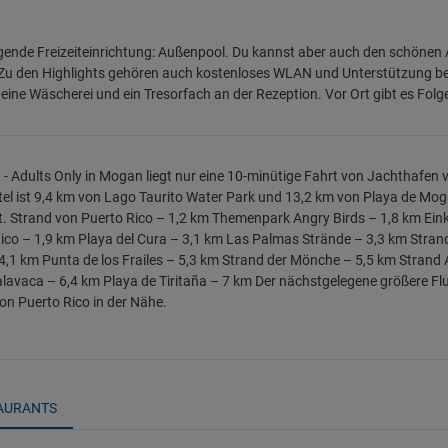
gende Freizeiteinrichtung: Außenpool. Du kannst aber auch den schönen 
Zu den Highlights gehören auch kostenloses WLAN und Unterstützung b
eine Wäscherei und ein Tresorfach an der Rezeption. Vor Ort gibt es Folge
 - Adults Only in Mogan liegt nur eine 10-minütige Fahrt von Jachthafen 
el ist 9,4 km von Lago Taurito Water Park und 13,2 km von Playa de Mogá
. Strand von Puerto Rico – 1,2 km Themenpark Angry Birds – 1,8 km Ei
ico – 1,9 km Playa del Cura – 3,1 km Las Palmas Strände – 3,3 km Strand
 4,1 km Punta de los Frailes – 5,3 km Strand der Mönche – 5,5 km Strand
lavaca – 6,4 km Playa de Tiritaña – 7 km Der nächstgelegene größere Fl
on Puerto Rico in der Nähe.
AURANTS