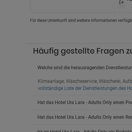
Das Ra
Wif
Für diese Unterkunft sind weitere Informationen verfügba
Koste
Häufig gestellte Fragen z
Welche sind die herausragenden Dienstleistun
Klimaanlage, Wäscheservice, Wäscherei, Aufzu
vollständige Liste der Dienstleistungen des Ho
Hat das Hotel Ura Lara - Adults Only einen Po
Hat das Hotel Ura Lara - Adults Only einen Re
Ist im Hotel Ura Lara - Adults Only ein Parkpl