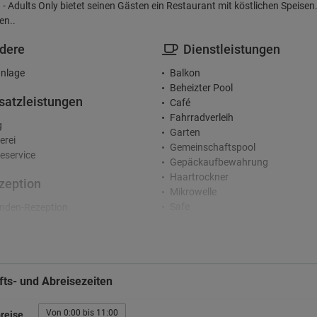
 - Adults Only bietet seinen Gästen ein Restaurant mit köstlichen Speis
en..
dere
Dienstleistungen
nlage
Balkon
Beheizter Pool
satzleistungen
Café
Fahrradverleih
g
Garten
erei
Gemeinschaftspool
service
Gepäckaufbewahrung
Haartrockner
zeption
Mikrowelle
Safe
nden-Rezeption
Sicherheit
rkplatz
Solarium
Terrasse
legener Parkplatz
Ticketverkauf
atz
ts- und Abreisezeiten
Ventilator
ucher
Bars
Von 0:00 bis 11:00
reise