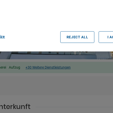
r partners process data to provide:
e geolocation data. Actively scan device characteristics for identification
ess information on a device. Personalised advertising and content, adve
easurement, audience research and services development.
rtners (vendors)
ize
REJECT ALL
I 
erei
Aufzug
+30 Weitere Dienstleistungen
nterkunft