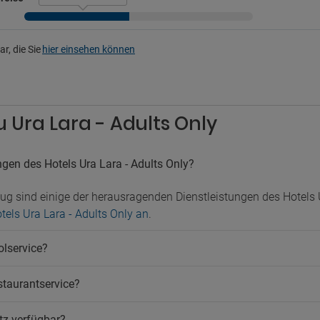
uchen ist verboten
Bar
i
r, die Sie
hier einsehen können
nloses WLAN
u Ura Lara - Adults Only
gen des Hotels Ura Lara - Adults Only?
g sind einige der herausragenden Dienstleistungen des Hotels U
tels Ura Lara - Adults Only an
.
olservice?
staurantservice?
atz verfügbar?