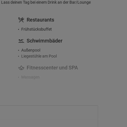
en. Lass deinen Tag bei einem Drink an der Bar/Lounge
Restaurants
Frühstücksbuffet
Schwimmbäder
Außenpool
Liegestühle am Pool
Fitnesscenter und SPA
Massagen
Zugänglichkeit
Rollstuhlgerechter Zugang
Check-In/Checkout