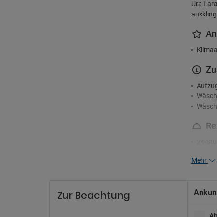
Ura Lara
auskling
An
Klimaa
Zu
Aufzu
Wäsch
Wäsche
Re
24-Stu
Mehr
Pa
Nahege
Parkpl
Ankunf
Zur Beachtung
Ra
Ab