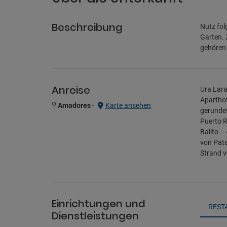
Beschreibung
Nutz fol
Garten. 
gehören 
Anreise
Ura Lara
Aparthot
Amadores
-
Karte ansehen
gerundet
Puerto R
Balito –
von Pata
Strand v
Einrichtungen und
REST
Dienstleistungen