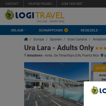
KONTAKT
HÄUFIGE FRAGEN
0298 1909 3897
Ura Lara - Adults Only
URLAUB
SCHNÄPPCHEN
REISEZIELE
/
Europa
/
Spanien
/
Gran Canaria
/
Amadore
Ura Lara - Adults Only
Amadores
-
Avda. De Timanfaya S/N, Puerto Rico
DIE B
Anre
Ver
Ver
We Care A