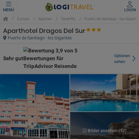
MENÜ
LOGIN
Europa
Spanien
Teneriffa
Puerto de Santiago - los Gigante
Aparthotel Dragos Del Sur
Puerto de Santiago - los Gigantes
Optionen
Sehr gut
sehen
Bilder ansehen (32)