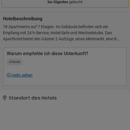
los Gigantes
gebucht
Hotelbeschreibung
78 Apartments auf 7 Etagen. Im Gebäude befinden sich ein
Empfang mit 24 h-Service, Hotel-Safe und Wechselstube. Das
Aparthotel bietet den Gästen 2 Aufzüge, einen Minimarkt, eine Bar,
einen öffentlichen Internetzugang, Wäscheservice sowie ein
klimatisiertes à la carte Restaurant mit Hochstühlen für Kinder.
Warum empfehle ich diese Unterkunft?
STRAND
mehr sehen
Standort des Hotels