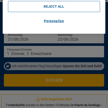
REJECT ALL
Aparthotel Dragos Del Sur
Personalize
Aparthotel Dragos Del Sur
Anreisetag
Abreisetag
21/08/2026
23/08/2026
Personen/Zimmer
1
Zimmer
,
2
Erwachsene
Ich möchte einen Flug hinzufügen
Sparen Sie Zeit und Geld!
SUCHEN
Sehr begehrtes Ziel!
7 Unterkünfte
wurden in den letzten 15 Minuten
in Puerto de Santiago -