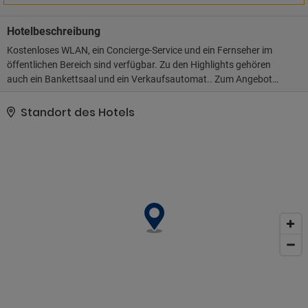
Hotelbeschreibung
Kostenloses WLAN, ein Concierge-Service und ein Fernseher im
öffentlichen Bereich sind verfügbar. Zu den Highlights gehören
auch ein Bankettsaal und ein Verkaufsautomat.. Zum Angebot
gehören ein Businesscenter, ein Textilreinigungsservice und eine
rund um die Uhr besetzte Rezeption. Vor Ort gibt es Folgendes:
Standort des Hotels
Parken ohne Service (kostenpflichtig)..