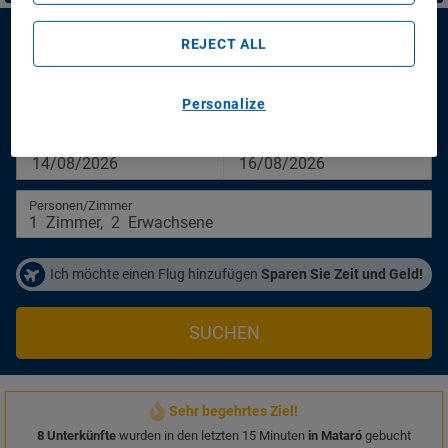
B&B Hotel Barcelona Mataró
REJECT ALL
B&B Hotel Barcelona Mataró
Personalize
Anreisetag
Abreisetag
14/08/2026
16/08/2026
Personen/Zimmer
1
Zimmer
,
2
Erwachsene
Ich möchte einen Flug hinzufügen
Sparen Sie Zeit und Geld!
SUCHEN
Sehr begehrtes Ziel!
8 Unterkünfte
wurden in den letzten 15 Minuten
in Mataró
gebucht