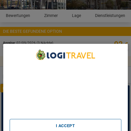
Bewertungen
Zimmer
Lage
Dienstleistungen
DIE BESTE GEFUNDENE OPTION
92
Anreise:
02/09/2026 (3 Nächte)
€
ab
Verpflegung:
Nur Unterkunft
Preis pro Nacht
Verfügbarkeit ansehen
We Care About Your Privacy
Blocken Sie jetzt die Reservierung dieser Unterkunft und
We and our partners process data to provide:
lehnen Sie sich entspannt zurück.
Use precise geolocation data. Actively scan device
characteristics for identification. Store and/or access
ANGEBOTE
EXKLUSIVE
information on a device. Personalised advertising and
content, advertising and content measurement, audience
Lassen Sie sich nicht
die exklusiven Preise nur für
research and services development.
registrierte Kunden entgehen!
List of Partners (vendors)
Melden Sie sich an, um die besten Angebote freizuschalten
* Rabatt gilt nur für einige der Unterkünfte auf der Liste
ANMELDEN
I ACCEPT